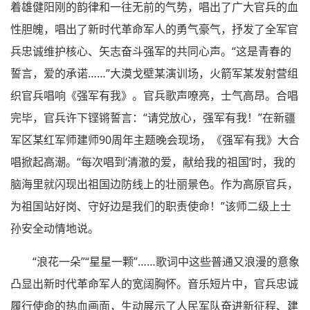
着雄健阳刚的韵律和一往无前的气势，唱出了广大官兵的血
性胆魄，唱出了新时代革命军人的勇气豪气，抒发了全军官
兵忠诚维护核心、矢志奋斗强军的共同心声。“这是青春的
誓言，爱的承诺……”大漠戈壁某演训场，火箭军某发射营组
织官兵唱响《强军有我》。官兵歌声嘹亮，士气高昂。合唱
完毕，官兵许下铿锵誓言：“请党放心，强军有我！”在新疆
军区某红军师建师90周年主题晚会现场，《强军有我》大合
唱掀起高潮。“每次唱到‘清澈的爱，献给我的祖国’时，我的
脑海里就闪现出祖国边防线上的壮丽景色。作为高原官兵，
为祖国站好岗、守好边是我们的职责使命！”该师二级上士
孙安全动情地说。
“浪花一朵”“星星一颗”……歌词中这些普通又浪漫的意象
凸显出新时代革命军人的宽阔胸怀。音乐短片中，官兵忠诚
履行使命的热血画面，生动展示了人民军队奋进新征程、建