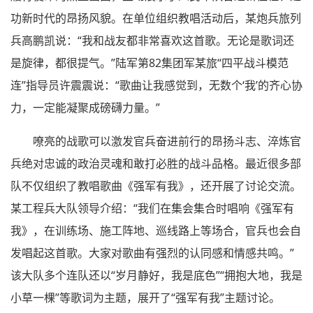
功新时代的昂扬风貌。在单位组织教唱活动后，某炮兵旅列
兵高鹏凯说：“我和战友都非常喜欢这首歌。无论是歌词还
是旋律，都很提气。”陆军第82集团军某旅“四平战斗模范
连”指导员许震震说：“歌曲让我感觉到，无数个‘我’的齐心协
力，一定能凝聚成磅礴力量。”
嘹亮的战歌可以激发官兵奋进前行的昂扬斗志、淬炼官
兵绝对忠诚的政治灵魂和敢打必胜的战斗品格。最近很多部
队不仅组织了教唱歌曲《强军有我》，还开展了讨论交流。
某工程兵大队领导介绍：“我们在集会集合时唱响《强军有
我》，在训练场、施工阵地、巡线路上等场合，官兵也会自
发唱起这首歌。大家对歌曲有强烈的认同感和情感共鸣。”
该大队多个连队还以“岁月静好，我是底色”“拥抱大地，我是
小草一棵”等歌词为主题，展开了“强军有我”主题讨论。