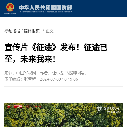
视频播报
/
媒体报道
/
正文
宣传片《征途》发布！征途已
至，未来我来！
来源：中国军视网
作者：杜小龙 马照坤 祁凯
责任编辑：张智程
2024-07-09 10:19:06