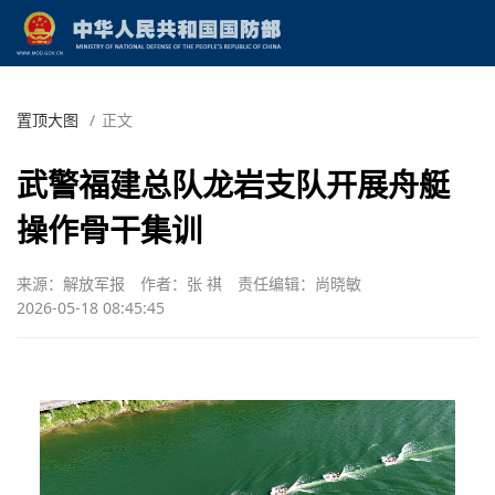
置顶大图
/
正文
武警福建总队龙岩支队开展舟艇
操作骨干集训
来源：解放军报
作者：张 祺
责任编辑：尚晓敏
2026-05-18 08:45:45