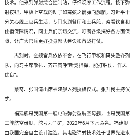
技术。他来到弹射综合控制站，仔细观摩工作流程，按下弹
射按钮，甲板上空载的动子如离弦之箭弹向舰艏。习近平十
分关心舰上官兵生活，专门来到餐厅和士兵舱，察看饮食和
住宿保障情况，同士兵们亲切交流，叮嘱各级搞好各方面保
障，让广大官兵更好投身部队建设和备战打仗。
离别时，全舰官兵依依不舍，在飞行甲板和码头整齐列
队，向习主席敬礼，齐声高呼“听党指挥、能打胜仗、作风
优良”。
蔡奇、张国清出席福建舰入列授旗仪式。张升民主持仪
式。
福建舰是我国第一艘电磁弹射型航空母舰，也是我国第
三艘航空母舰，舷号为“18”，2022年6月下水命名。福建舰
由我国完全自主设计建造，其电磁弹射技术处于世界先进水