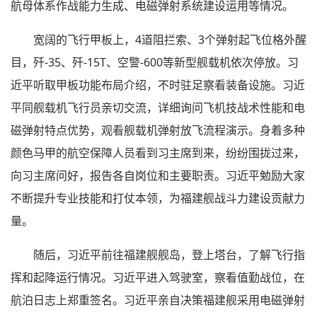
航母体系作战能力生成、电磁弹射系统建设运用等情况。
宽阔的飞行甲板上，4道阻拦索、3个弹射起飞位格外醒
目，歼-35、歼-15T、空警-600等新型舰载机依次停放。习
近平听取甲板功能布局介绍，不时驻足察看装备设施。习近
平同舰载机飞行员亲切交流，详细询问飞机技战术性能和电
磁弹射特点优势，观看舰载机弹射放飞流程演示。身着多种
颜色马甲的航空保障人员看到习主席到来，纷纷围拢过来，
向习主席问好，报告各自岗位和主要职责。习近平勉励大家
不断提升专业技能和打仗本领，为福建舰战斗力建设贡献力
量。
随后，习近平前往福建舰舰岛，登上塔台，了解飞行指
挥和起降运行情况。习近平进入驾驶室，察看值勤战位，在
航泊日志上郑重签名。习近平亲自决策福建舰采用电磁弹射