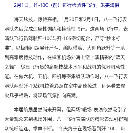
2月1日，歼-10C（前）进行检验性飞行。朱姜海摄
海天炫技，惊艳亮相。1月30日和2月1日，八一飞行表
演队先后完成适应性训练和检验性飞行。这两场飞行中，表
演队飞行员驾驶歼-10C与歼-10S密切配合，严守“秒米标
准”，以极限间距展开斤斗、编队横滚、大仰角跃升等一系
列高难度特技动作，在樟宜机场外海上空上演精彩的“蓝天
之舞”，尽显飞行员的高超技战术水平和战机的优异机动性
能。在做六机、五机、四机等密集编队动作时，八一飞行表
演队两型歼-10战机拉着彩烟在空中高速掠过，远远看去翼
尖几乎相贴，将现场气氛推向高潮。
本届航展虽然尚未开幕，但两场“暖场”表演依然吸引了
大量观众来到机场外围，八一飞行表演队的精彩表现引得观
众惊呼连连、掌声不断。“今天终于在现场看到歼-10C，每