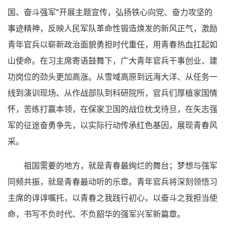
国、奋斗强军”开展主题宣传，弘扬铁心向党、奋力攻坚的
事迹精神，反映人民军队革命性锻造焕发的新风正气，激励
青年官兵以崭新政治面貌勇担时代重任，用青春热血扛起如
山使命。在习主席寄语鼓舞下，广大青年官兵干事创业、建
功岗位的劲头更加高涨。从雪域高原到远海大洋、从任务一
线到演训现场、从作战部队到科研院所，官兵们厚植家国情
怀，苦练打赢本领，在保家卫国的战位枕戈待旦，在矢志强
军的征途奋勇争先，以实际行动传承红色基因，展现青春风
采。
祖国需要的地方，就是青春最绚烂的舞台；梦想与强军
同频共振，就是青春最动听的乐章。青年官兵将深刻领悟习
主席的谆谆嘱托，以青春之我践行初心，以奋斗之我担当使
命，书写不负时代、不负韶华的强军兴军新篇章。