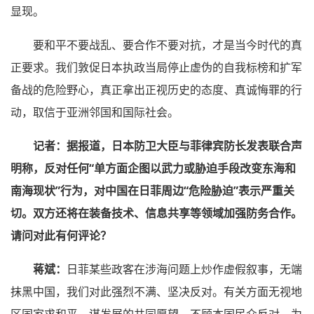
显现。
要和平不要战乱、要合作不要对抗，才是当今时代的真
正要求。我们敦促日本执政当局停止虚伪的自我标榜和扩军
备战的危险野心，真正拿出正视历史的态度、真诚悔罪的行
动，取信于亚洲邻国和国际社会。
记者：据报道，日本防卫大臣与菲律宾防长发表联合声
明称，反对任何“单方面企图以武力或胁迫手段改变东海和
南海现状”行为，对中国在日菲周边“危险胁迫”表示严重关
切。双方还将在装备技术、信息共享等领域加强防务合作。
请问对此有何评论？
蒋斌：
日菲某些政客在涉海问题上炒作虚假叙事，无端
抹黑中国，我们对此强烈不满、坚决反对。有关方面无视地
区国家求和平、谋发展的共同愿望，不顾本国民众反对，为