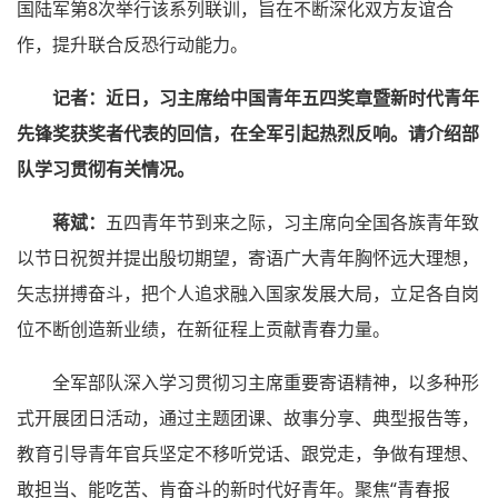
国陆军第8次举行该系列联训，旨在不断深化双方友谊合
作，提升联合反恐行动能力。
记者：近日，习主席给中国青年五四奖章暨新时代青年
先锋奖获奖者代表的回信，在全军引起热烈反响。请介绍部
队学习贯彻有关情况。
蒋斌：
五四青年节到来之际，习主席向全国各族青年致
以节日祝贺并提出殷切期望，寄语广大青年胸怀远大理想，
矢志拼搏奋斗，把个人追求融入国家发展大局，立足各自岗
位不断创造新业绩，在新征程上贡献青春力量。
全军部队深入学习贯彻习主席重要寄语精神，以多种形
式开展团日活动，通过主题团课、故事分享、典型报告等，
教育引导青年官兵坚定不移听党话、跟党走，争做有理想、
敢担当、能吃苦、肯奋斗的新时代好青年。聚焦“青春报