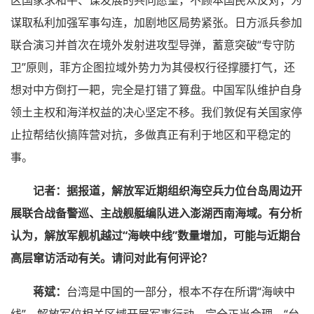
谋取私利加强军事勾连，加剧地区局势紧张。日方派兵参加
联合演习并首次在境外发射进攻型导弹，蓄意突破“专守防
卫”原则，菲方企图拉域外势力为其侵权行径撑腰打气，还
想对中方倒打一耙，完全是打错了算盘。中国军队维护自身
领土主权和海洋权益的决心坚定不移。我们敦促有关国家停
止拉帮结伙搞阵营对抗，多做真正有利于地区和平稳定的
事。
记者：据报道，解放军近期组织海空兵力位台岛周边开
展联合战备警巡、主战舰艇编队进入澎湖西南海域。有分析
认为，解放军舰机越过“海峡中线”数量增加，可能与近期台
高层窜访活动有关。请问对此有何评论？
蒋斌：
台湾是中国的一部分，根本不存在所谓“海峡中
线”。解放军位相关区域开展军事行动，完全正当合理。“台