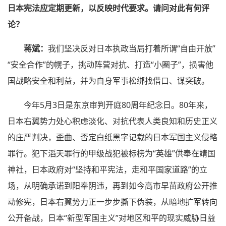
日本宪法应定期更新，以反映时代要求。请问对此有何评
论？
蒋斌：
我们坚决反对日本执政当局打着所谓“自由开放”
“安全合作”的幌子，挑动阵营对抗、打造“小圈子”，损害他
国战略安全和利益，并为自身军事松绑找借口、谋突破。
今年5月3日是东京审判开庭80周年纪念日。80年来，
日本右翼势力处心积虑淡化、对抗代表人类良知和历史正义
的庄严判决，歪曲、否定白纸黑字记载的日本军国主义侵略
罪行。犯下滔天罪行的甲级战犯被标榜为“英雄”供奉在靖国
神社，日本政府对“坚持和平宪法，走和平国家道路”的立
场，从明确承诺到阳奉阴违，再到如今高市早苗政府公开推
动修宪，日本右翼势力正一步步撕下伪装，从暗地扩军转向
公开备战，日本“新型军国主义”对地区和平的现实威胁日益