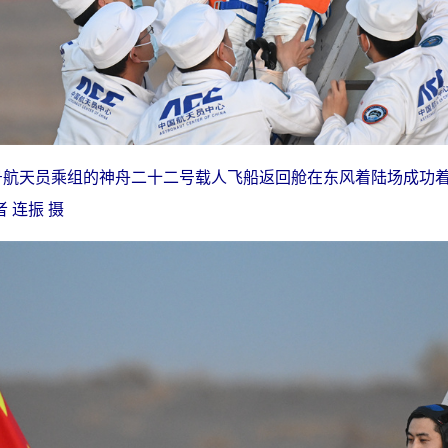
一号航天员乘组的神舟二十二号载人飞船返回舱在东风着陆场成功
 连振 摄