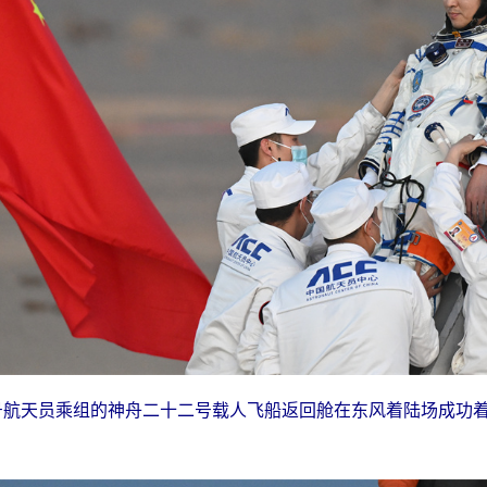
一号航天员乘组的神舟二十二号载人飞船返回舱在东风着陆场成功