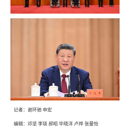
记者：谢环驰 申宏
编辑：邓坚 李琰 郝昭 毕晓洋 卢烨 张曼怡