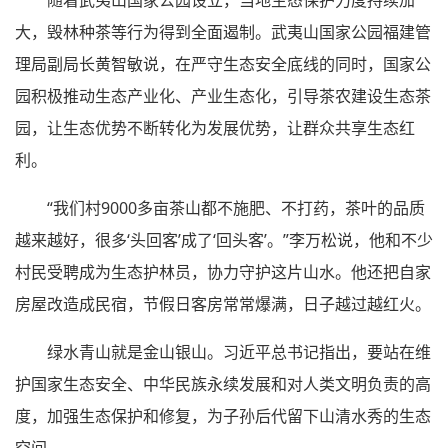
大，毁林种茶等行为得到全面遏制。武夷山国家公园福建管
理局副局长黄智敏说，在严守生态安全底线的同时，国家公
园积极推动生态产业化、产业生态化，引导茶农建设生态茶
园，让生态优势不断转化为发展优势，让群众共享生态红
利。
“我们村9000多亩茶山都不施肥、不打药，茶叶的品质
越来越好，很多‘头回客’成了‘回头客’。”李万松说，他和不少
村民受聘成为生态护林员，协力守护这片山水。他还把自家
房屋改造成民宿，节假日客房常常爆满，日子越过越红火。
绿水青山就是金山银山。习近平总书记指出，要站在维
护国家生态安全、中华民族永续发展和对人类文明负责的高
度，加强生态保护和修复，为子孙后代留下山清水秀的生态
空间。