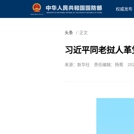
权威发布
头条
/
正文
习近平同老挝人革
来源：新华社
责任编辑：杨菁
202