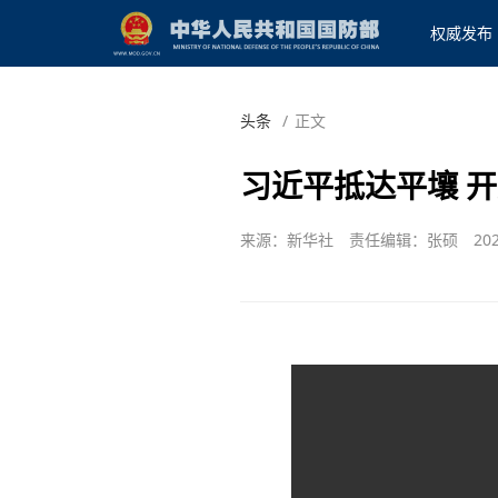
权威发布
头条
/
正文
习近平抵达平壤 
来源：新华社
责任编辑：张硕
202