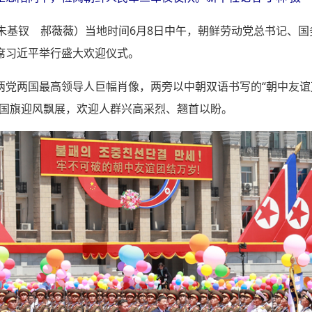
者朱基钗 郝薇薇）当地时间6月8日中午，朝鲜劳动党总书记、
席习近平举行盛大欢迎仪式。
两党两国最高领导人巨幅肖像，两旁以中朝双语书写的“朝中友谊
国国旗迎风飘展，欢迎人群兴高采烈、翘首以盼。