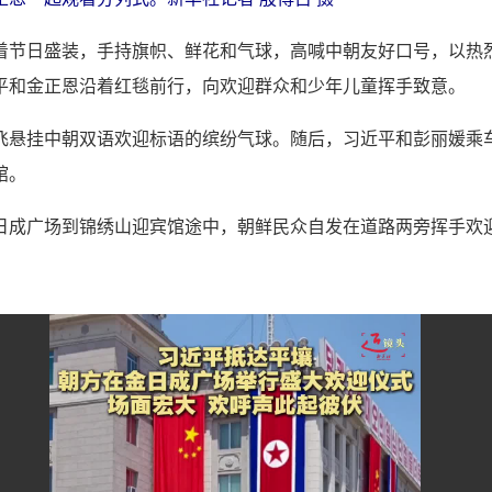
着节日盛装，手持旗帜、鲜花和气球，高喊中朝友好口号，以热
平和金正恩沿着红毯前行，向欢迎群众和少年儿童挥手致意。
飞悬挂中朝双语欢迎标语的缤纷气球。随后，习近平和彭丽媛乘
馆。
日成广场到锦绣山迎宾馆途中，朝鲜民众自发在道路两旁挥手欢