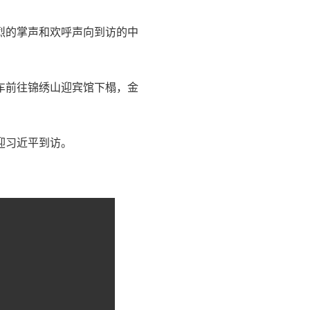
烈的掌声和欢呼声向到访的中
车前往锦绣山迎宾馆下榻，金
迎习近平到访。