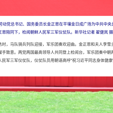
鲜劳动党总书记、国务委员长金正恩在平壤金日成广场为中共中央
恩陪同下，检阅朝鲜人民军三军仪仗队。新华社记者 翟健岚 摄
达时，马队骑兵列队迎接，军乐团奏欢迎曲。金正恩和夫人李雪
握手致意。两党两国最高领导人共同登上检阅台，军乐团奏中朝两
人民军三军仪仗队，仪仗队员用朝语高呼“祝习近平同志身体健康