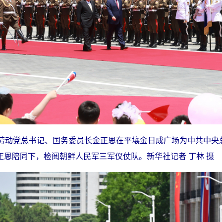
鲜劳动党总书记、国务委员长金正恩在平壤金日成广场为中共中央
恩陪同下，检阅朝鲜人民军三军仪仗队。新华社记者 丁林 摄