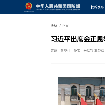
权威发布
头条
/
正文
习近平出席金正恩
来源：新华社
作者：朱基钗 郝薇薇