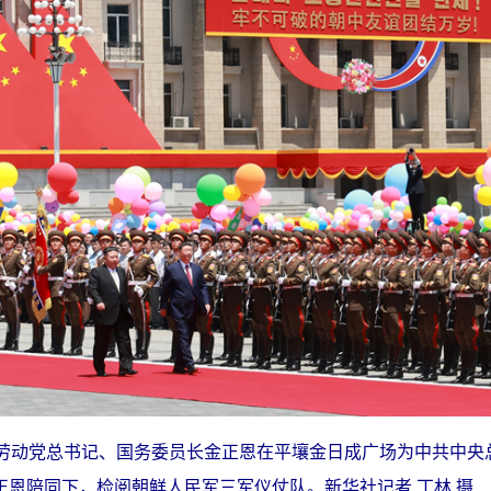
鲜劳动党总书记、国务委员长金正恩在平壤金日成广场为中共中央
恩陪同下，检阅朝鲜人民军三军仪仗队。新华社记者 丁林 摄