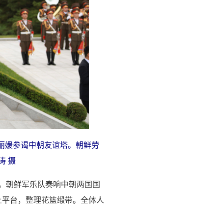
丽媛参谒中朝友谊塔。朝鲜劳
涛 摄
接。朝鲜军乐队奏响中朝两国国
上平台，整理花篮缎带。全体人