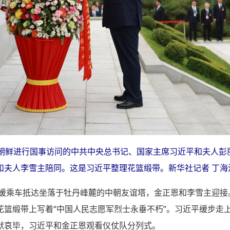
在朝鲜进行国事访问的中共中央总书记、国家主席习近平和夫人彭
夫人李雪主陪同。这是习近平整理花篮缎带。新华社记者 丁海
彭丽媛乘车抵达坐落于牡丹峰麓的中朝友谊塔，金正恩和李雪主迎
花篮缎带上写着“中国人民志愿军烈士永垂不朽”。习近平缓步走
默哀毕，习近平和金正恩观看仪仗队分列式。