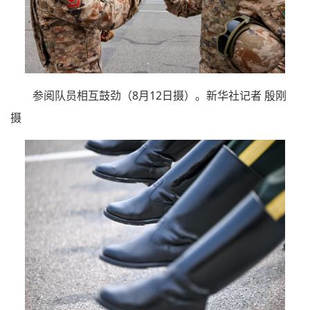
参阅队员相互鼓劲（8月12日摄）。新华社记者 殷刚
摄