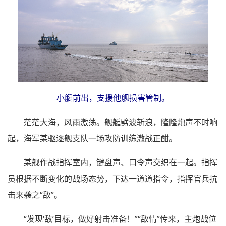
小艇前出，支援他舰损害管制。
茫茫大海，风雨激荡。舰艇劈波斩浪，隆隆炮声不时响
起，海军某驱逐舰支队一场攻防训练激战正酣。
某舰作战指挥室内，键盘声、口令声交织在一起。指挥
员根据不断变化的战场态势，下达一道道指令，指挥官兵抗
击来袭之“敌”。
“发现‘敌’目标，做好射击准备！”“敌情”传来，主炮战位