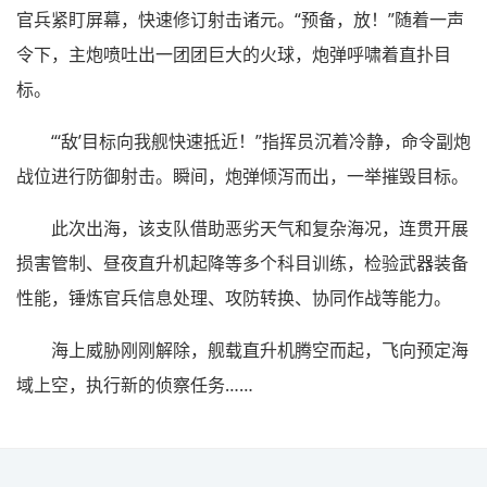
官兵紧盯屏幕，快速修订射击诸元。“预备，放！”随着一声
令下，主炮喷吐出一团团巨大的火球，炮弹呼啸着直扑目
标。
“‘敌’目标向我舰快速抵近！”指挥员沉着冷静，命令副炮
战位进行防御射击。瞬间，炮弹倾泻而出，一举摧毁目标。
此次出海，该支队借助恶劣天气和复杂海况，连贯开展
损害管制、昼夜直升机起降等多个科目训练，检验武器装备
性能，锤炼官兵信息处理、攻防转换、协同作战等能力。
海上威胁刚刚解除，舰载直升机腾空而起，飞向预定海
域上空，执行新的侦察任务……