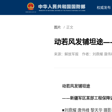
权威发布
图片
/
正文
动若风发铺坦途—
来源：解放军报
作者：刘鼎耀 唐伟
动若风发铺坦途
——新疆军区某部工程保障
■刘鼎耀 唐伟峰 黎天华 摄