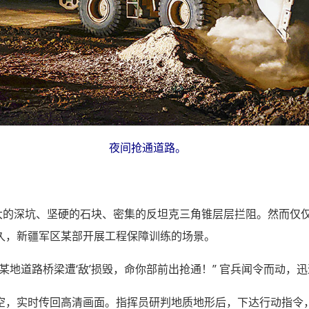
夜间抢通道路。
巨大的深坑、坚硬的石块、密集的反坦克三角锥层层拦阻。然而仅
久，新疆军区某部开展工程保障训练的场景。
某地道路桥梁遭‘敌’损毁，命你部前出抢通！” 官兵闻令而动，
空，实时传回高清画面。指挥员研判地质地形后，下达行动指令