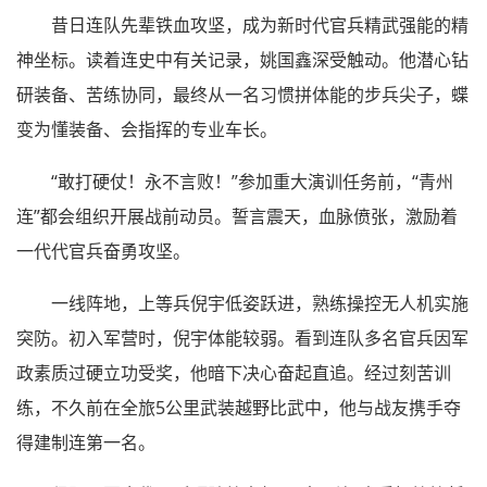
昔日连队先辈铁血攻坚，成为新时代官兵精武强能的精
神坐标。读着连史中有关记录，姚国鑫深受触动。他潜心钻
研装备、苦练协同，最终从一名习惯拼体能的步兵尖子，蝶
变为懂装备、会指挥的专业车长。
“敢打硬仗！永不言败！”参加重大演训任务前，“青州
连”都会组织开展战前动员。誓言震天，血脉偾张，激励着
一代代官兵奋勇攻坚。
一线阵地，上等兵倪宇低姿跃进，熟练操控无人机实施
突防。初入军营时，倪宇体能较弱。看到连队多名官兵因军
政素质过硬立功受奖，他暗下决心奋起直追。经过刻苦训
练，不久前在全旅5公里武装越野比武中，他与战友携手夺
得建制连第一名。