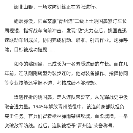
闽北山野，一场攻防训练正在紧张进行。
硝烟弥漫，陆军某旅“青州连”二级上士姚国鑫紧盯车长
周视镜，指挥战车向前冲击。发现“敌”火力点后，姚国鑫迅
速联动车组成员，协同完成机动、瞄准、射击作业。炮弹呼
啸，目标被成功摧毁……
如今的姚国鑫，已成长为一名素质过硬的车长。而在几
年前，连队刚刚转型为装步连时，他对装备操作、指挥协同
等专业技能还掌握不透，考核成绩不够理想。
遭遇挫折的姚国鑫，走入连队荣誉室，从光辉战史中汲
取奋进力量。1945年解放青州战役中，该连前身部队担负
突击任务。官兵们冒着枪林弹雨架梯攻城，血染城墙，一举
突破敌军防线。战后，连队被授予“青州连”荣誉称号。