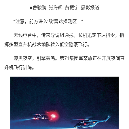
■曹骏鹏 张海辉 黄振宇 摄影报道
“注意，前方进入‘敌’雷达探测区！”
无线电台中，传来导调组通报。长机迅速下达指令，指
挥多型直升机战术编队转入低空隐蔽飞行。
漆黑夜空，引擎轰鸣。第71集团军某旅正在开展夜间直
升机飞行训练。