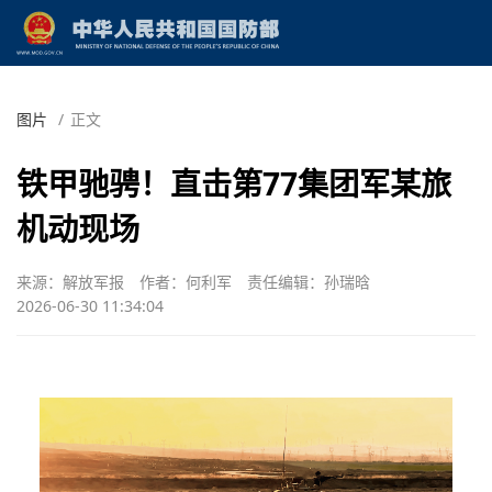
图片
/
正文
铁甲驰骋！直击第77集团军某旅
机动现场
来源：解放军报
作者：何利军
责任编辑：孙瑞晗
2026-06-30 11:34:04