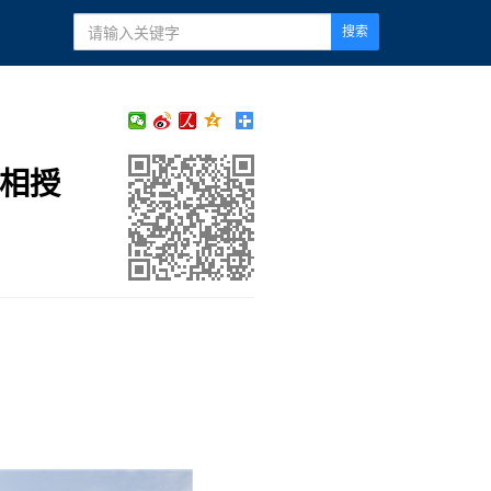
搜索
囊相授