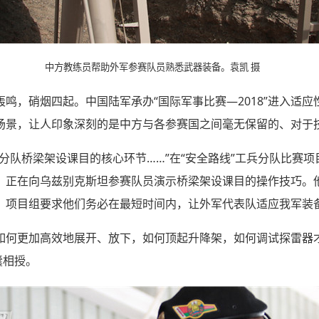
中方教练员帮助外军参赛队员熟悉武器装备。袁凯 摄
鸣，硝烟四起。中国陆军承办“国际军事比赛—2018”进入适应
场景，让人印象深刻的是中方与各参赛国之间毫无保留的、对于
分队桥梁架设课目的核心环节……”在“安全路线”工兵分队比赛
，正在向乌兹别克斯坦参赛队员演示桥梁架设课目的操作技巧。他
，项目组要求他们务必在最短时间内，让外军代表队适应我军装
如何更加高效地展开、放下，如何顶起升降架，如何调试探雷器
囊相授。