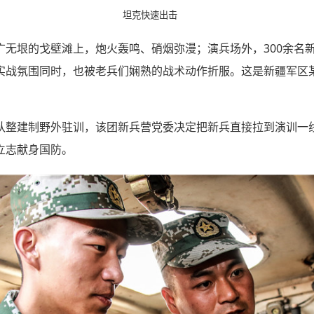
坦克快速出击
广无垠的戈壁滩上，炮火轰鸣、硝烟弥漫；演兵场外，300余名
实战氛围同时，也被老兵们娴熟的战术动作折服。这是新疆军区
队整建制野外驻训，该团新兵营党委决定把新兵直接拉到演训一
立志献身国防。