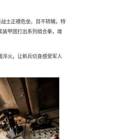
新战士正襟危坐、目不转睛。特
某装甲团打出系列组合拳，增
线淬火，让新兵切身感受军人