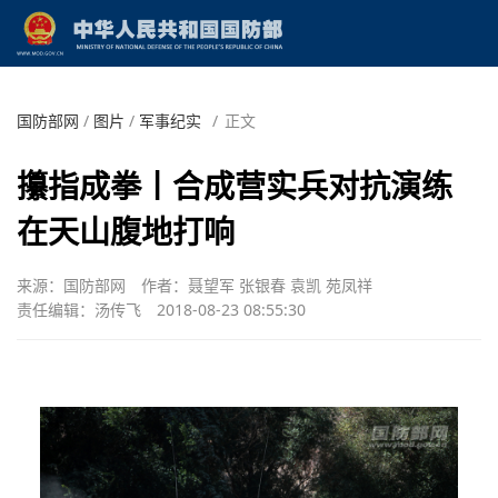
国防部网
/
图片
/
军事纪实
/
正文
攥指成拳丨合成营实兵对抗演练
在天山腹地打响
来源：国防部网
作者：聂望军 张银春 袁凯 苑凤祥
责任编辑：汤传飞
2018-08-23 08:55:30