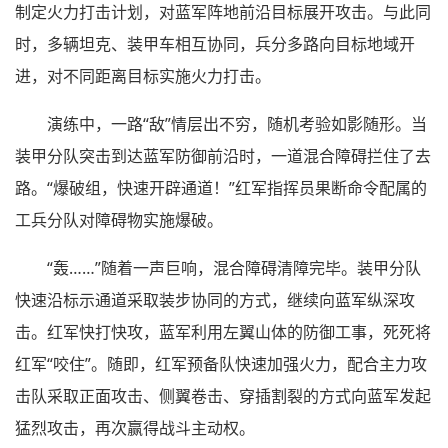
制定火力打击计划，对蓝军阵地前沿目标展开攻击。与此同
时，多辆坦克、装甲车相互协同，兵分多路向目标地域开
进，对不同距离目标实施火力打击。
演练中，一路“敌”情层出不穷，随机考验如影随形。当
装甲分队突击到达蓝军防御前沿时，一道混合障碍拦住了去
路。“爆破组，快速开辟通道！”红军指挥员果断命令配属的
工兵分队对障碍物实施爆破。
“轰……”随着一声巨响，混合障碍清障完毕。装甲分队
快速沿标示通道采取装步协同的方式，继续向蓝军纵深攻
击。红军快打快攻，蓝军利用左翼山体的防御工事，死死将
红军“咬住”。随即，红军预备队快速加强火力，配合主力攻
击队采取正面攻击、侧翼卷击、穿插割裂的方式向蓝军发起
猛烈攻击，再次赢得战斗主动权。