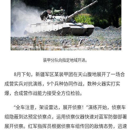
装甲分队向指定地域开进。
8月下旬，新疆军区某装甲团在天山腹地展开了一场合
成营实兵对抗演练，9个兵种协同作战，数种火器实打实
爆，合成营作战能力接受全方位检验。
“全车注意，架设雷达，展开侦察！”演练开始，侦察车
组隐蔽到达预定侦察点，运用侦察仪器快速对蓝军防御部署
展开侦察。红军指挥员根据侦察车组传回的敌情态势，迅速