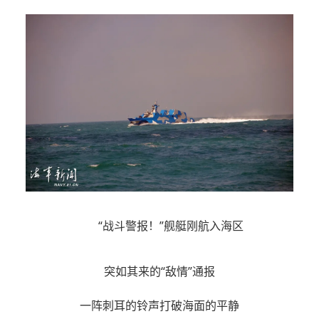
“战斗警报！”舰艇刚航入海区
突如其来的“敌情”通报
一阵刺耳的铃声打破海面的平静