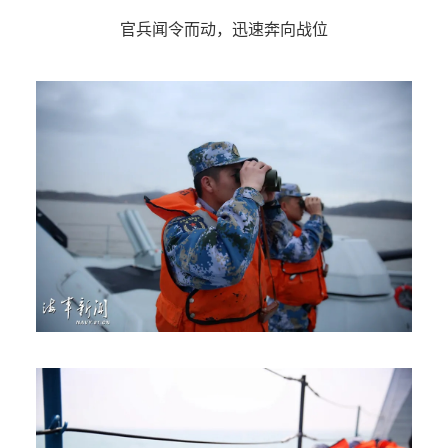
官兵闻令而动，迅速奔向战位