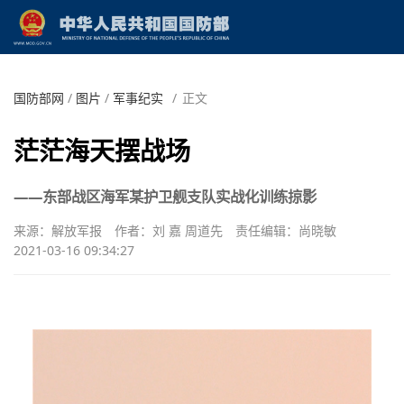
国防部网
/
图片
/
军事纪实
/
正文
茫茫海天摆战场
——东部战区海军某护卫舰支队实战化训练掠影
来源：解放军报
作者：刘 嘉 周道先
责任编辑：尚晓敏
2021-03-16 09:34:27