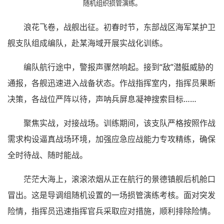
随机组织损管演练。
浪花飞卷，战舰出征。初春时节，东部战区海军某护卫
舰支队组成编队，赴某海域开展实战化训练。
编队航行途中，警报声骤然响起。接到“敌”潜艇威胁的
通报，各舰迅速进入战备状态。作战指挥室内，指挥员果断
决策，各战位严阵以待，声呐兵屏息凝神搜索目标……
聚焦实战，对接战场。训练期间，该支队严格按照作战
需求构设逼真战场环境，加强应急应战能力专攻精练，确保
全时待战、随时能战。
茫茫大海上，滚滚浓烟从正在航行的景德镇舰后机舱口
冒出。这是导调组随机设置的一场损管演练考核。面对突发
险情，指挥员迅速指挥官兵采取应对措施，顺利排除险情。