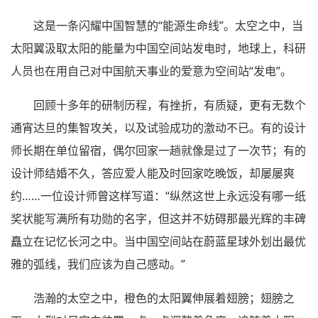
这是一条闪耀中国智慧的“能源生命线”。太空之中，当
太阳翼汲取太阳的能量为中国空间站发电时，地球上，科研
人员也在用自己对中国航天事业的爱意为空间站“发电”。
回顾十多年的研制历程，有挫折，有质疑，更有无数个
通宵达旦的集智攻关，以及试验成功的激动不已。有的设计
师长期在单位留宿，偶尔回家一趟就像是过了一次节；有的
设计师结婚不久，答应爱人能及时回家吃晚饭，却屡屡爽
约……一位设计师曾这样写道：“纵然这世上永远没有哪一纸
奖状能写满所有功勋的名字，但这并不妨碍那最光辉的丰碑
矗立在记忆长河之中。当中国空间站在蔚蓝星球外划出最优
雅的弧线，我们应该为自己感动。”
浩瀚的太空之中，橙色的太阳翼伸展着翅膀；翅膀之