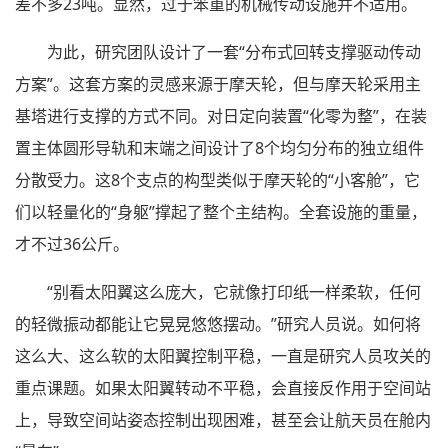
差不多23吨。显然，过于笨重的机械传动设施并不适用。
为此，研究团队设计了一套“分布式回转支撑驱动传动
方案”。这套方案的灵感来源于摩天轮，但与摩天轮采用主
基塔进行支撑的方式不同。对日定向装置“化零为整”，在装
置主体圆形导轨和末端之间设计了8个均匀分布的独立组件
分散受力。这8个支点的构型类似于摩天轮的“小客舱”，它
们以轻量化的“身躯”撑起了整个主结构。全套设施的重量，
才不过36公斤。
“别看太阳翼这么庞大，它就像打印纸一样柔软，任何
的轻微振动都能让它晃晃悠悠摆动。”研究人员说。如何将
这么大、这么软的太阳翼控制平稳，一直是研究人员攻关的
重点课题。如果太阳翼转动不平稳，会直接反作用于空间站
上，导致空间站姿态控制出现困难，甚至会让航天员在舱内