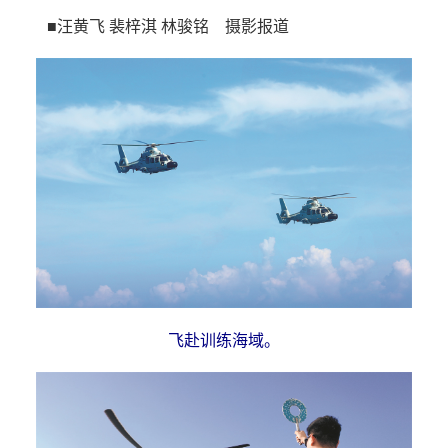
■汪黄飞 裴梓淇 林骏铭 摄影报道
飞赴训练海域。