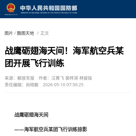
图片
/
酷图天地
/
正文
战鹰砺翅海天间！海军航空兵某
团开展飞行训练
来源：解放军报
作者：汪黄飞 裴梓淇 林骏铭
责任编辑：尚晓敏
2026-05-10 07:50:25
战鹰砺翅海天间
——海军航空兵某团飞行训练掠影