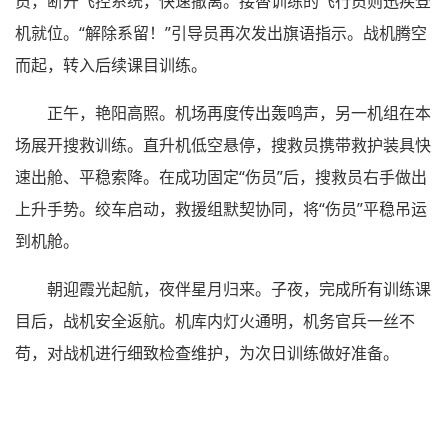
员，断开飞控系统，快速撤离。接替训练的飞行员则迅疾登
机就位。“解除系留！”引导员再次发出旗语指示。战机腾空
而起，转入后续课目训练。
正午，艳阳高照。机场再度传出轰鸣声，另一机组在本
场展开搜救训练。直升机低空悬停，搜救员携带救护装具快
速出舱、平稳索降。在成功固定“伤员”后，搜救员右手做出
上升手势。绞车启动，救援组默契协同，将“伤员”平稳吊运
到机舱。
朝迎霞光起航，夜伴星月归来。子夜，完成所有训练课
目后，战机安全返航。机库内灯火通明，机务官兵一丝不
苟，对战机进行细致检查维护，为次日训练做好准备。