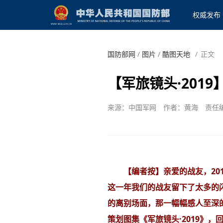
权威发布
国防部网
/
图片
/
酷图天地
/
正文
【军旅镜头·201
来源：中国军网
作者：黄海
责任
【编者按】亲爱的战友，20
这一年我们的战友留下了太多的
的离别场面，那一幅幅感人至深
策划图集《军旅镜头·2019》