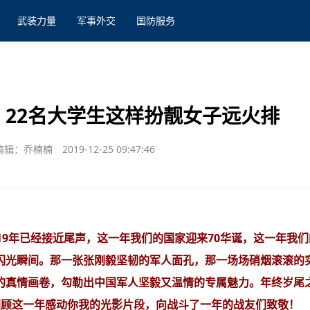
武装力量
军事外交
国防服务
9】22名大学生这样扮靓女子远火排
编辑：乔楠楠
2019-12-25 09:47:46
19年已经接近尾声，这一年我们的国家迎来70华诞，这一年我
闪光瞬间。那一张张刚毅坚韧的军人面孔，那一场场硝烟滚滚的
的真情画卷，勾勒出中国军人坚毅又温情的专属魅力。年终岁尾
，回顾这一年感动你我的光影片段，向战斗了一年的战友们致敬！