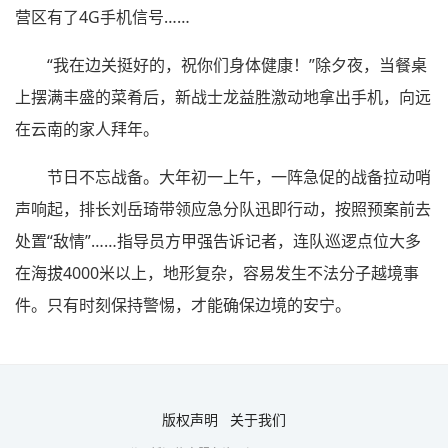
营区有了4G手机信号……
“我在边关挺好的，祝你们身体健康！”除夕夜，当餐桌
上摆满丰盛的菜肴后，新战士龙益胜激动地拿出手机，向远
在云南的家人拜年。
节日不忘战备。大年初一上午，一阵急促的战备拉动哨
声响起，排长刘岳琦带领应急分队迅即行动，按照预案前去
处置“敌情”……指导员方甲强告诉记者，连队巡逻点位大多
在海拔4000米以上，地形复杂，容易发生不法分子越境事
件。只有时刻保持警惕，才能确保边境的安宁。
版权声明
关于我们