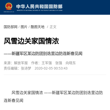
国防部网
/
图片
/
酷图天地
/
正文
风雪边关家国情浓
——新疆军区某边防团别迭里边防连新春见闻
来源：解放军报
作者：王军强 张强 向晓东
责任编辑：张诗梦
2020-02-05 00:53:43
风雪边关家国情浓 ——新疆军区某边防团别迭里边防
连新春见闻