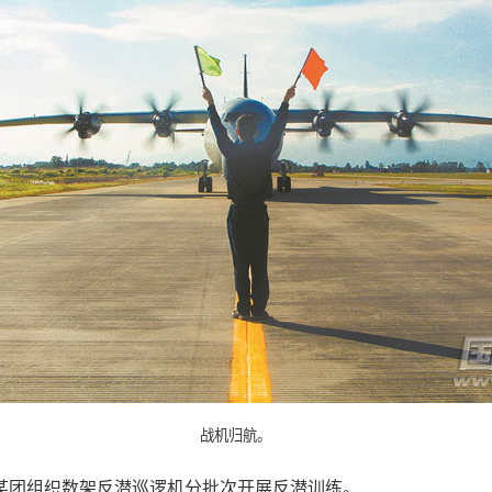
战机归航。
某团组织数架反潜巡逻机分批次开展反潜训练。