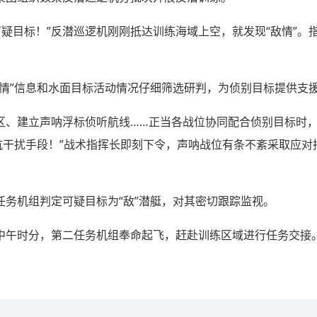
现可疑目标！”反潜巡逻机刚刚抵达训练海域上空，就发现“敌情”
敌情”信息和水面目标活动情况仔细筛选研判，为侦别目标提供支
区、建立声呐浮标侦听航线……正当各战位协同配合侦别目标时，
抗干扰手段！”战术指挥长即刻下令，声呐战位有条不紊采取应
任务机组判定可疑目标为“敌”潜艇，对其密切跟踪监视。
中午时分，第二任务机组奉命起飞，赶赴训练区域进行任务交接。