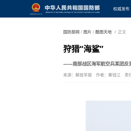
权威发布
国防部网
/
图片
/
酷图天地
/
正文
狩猎“海鲨”
——南部战区海军航空兵某团反
来源：解放军报
作者：秦钱江
责