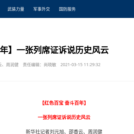
武装力量
军事外交
国防服务
百年】一张列席证诉说历史风云
云、周润健
责任编辑：尚晓敏
2021-03-15 11:29:32
【红色百宝 奋斗百年】
一张列席证诉说历史风云
新华社记者刘元旭、邵香云、周润健