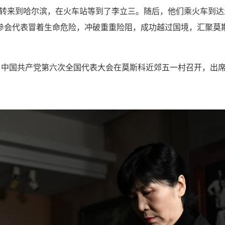
辗转来到哈尔滨，在火车站等到了李立三。随后，他们乘火车到达
参会代表冒着生命危险，冲破重重险阻，成功越过国境，汇聚莫
11日，中国共产党第六次全国代表大会在莫斯科近郊五一村召开，出