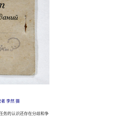
者 李然 摄
势任务的认识还存在分歧和争