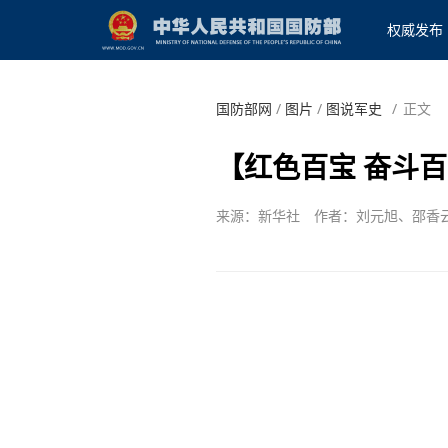
权威发布
国防部网
/
图片
/
图说军史
/
正文
【红色百宝 奋斗
来源：新华社
作者：刘元旭、邵香