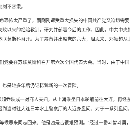
会刻不容缓。
白色恐怖太严重了，而刚刚遭受重大损失的中国共产党又迫切需
失败以来的经验教训，研究并部署今后的工作。因此，中共中央
苏联莫斯科召开。为了筹备并出席党的六大，周恩来、邓颖超从
我们党要在苏联莫斯科召开第六次全国代表大会。当时，由于中
，也是她多年后仍记忆犹新的一次冒险。
邓颖超乔装成一对商人夫妇，从上海乘坐日本轮船前往大连，再经
遭到当时驻大连日本水上警察厅的人近身盘问。对于一系列盘问
，等候恩来同志回来。他是凶是吉很难预测。”经过一番斗智斗勇