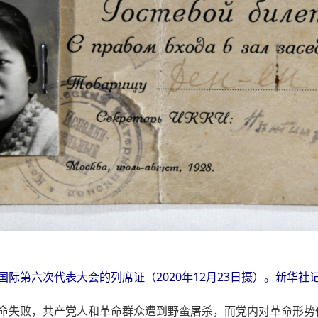
国际第六次代表大会的列席证（2020年12月23日摄）。新华社记
大革命失败，共产党人和革命群众遭到野蛮屠杀，而党内对革命形