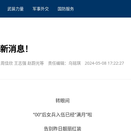
武装力量
军事外交
国防服务
有新消息！
周佳欣 王志强 赵蔚光等
责任编辑：乌铭琪
2024-05-08 17:22:27
转眼间
“00”后女兵入伍已经“满月”啦
告别昨日靓丽红装