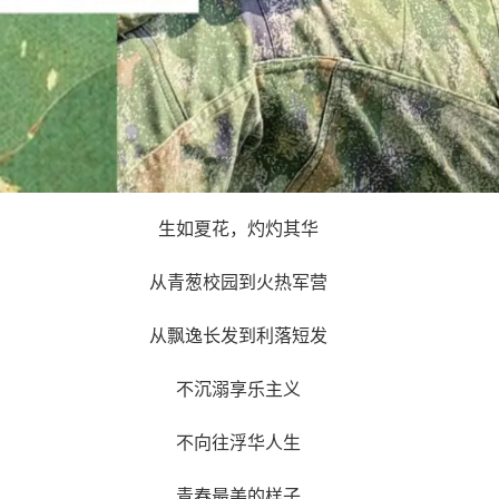
生如夏花，灼灼其华
从青葱校园到火热军营
从飘逸长发到利落短发
不沉溺享乐主义
不向往浮华人生
青春最美的样子