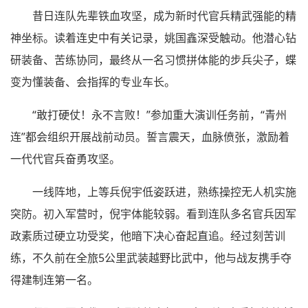
昔日连队先辈铁血攻坚，成为新时代官兵精武强能的精
神坐标。读着连史中有关记录，姚国鑫深受触动。他潜心钻
研装备、苦练协同，最终从一名习惯拼体能的步兵尖子，蝶
变为懂装备、会指挥的专业车长。
“敢打硬仗！永不言败！”参加重大演训任务前，“青州
连”都会组织开展战前动员。誓言震天，血脉偾张，激励着
一代代官兵奋勇攻坚。
一线阵地，上等兵倪宇低姿跃进，熟练操控无人机实施
突防。初入军营时，倪宇体能较弱。看到连队多名官兵因军
政素质过硬立功受奖，他暗下决心奋起直追。经过刻苦训
练，不久前在全旅5公里武装越野比武中，他与战友携手夺
得建制连第一名。