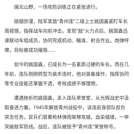
闽北山野，一场攻防训练正在紧张进行。
硝烟弥漫，陆军某旅“青州连”二级上士姚国鑫紧盯车长
周视镜，指挥战车向前冲击。发现“敌”火力点后，姚国鑫迅
速联动车组成员，协同完成机动、瞄准、射击作业。炮弹呼
啸，目标被成功摧毁……
如今的姚国鑫，已成长为一名素质过硬的车长。而在几
年前，连队刚刚转型为装步连时，他对装备操作、指挥协同
等专业技能还掌握不透，考核成绩不够理想。
遭遇挫折的姚国鑫，走入连队荣誉室，从光辉战史中汲
取奋进力量。1945年解放青州战役中，该连前身部队担负
突击任务。官兵们冒着枪林弹雨架梯攻城，血染城墙，一举
突破敌军防线。战后，连队被授予“青州连”荣誉称号。