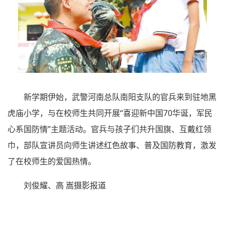
新学期伊始，武警河南总队南阳支队的官兵来到驻地黑
虎庙小学，与在校师生共同开展“喜迎新中国70华诞，军民
心系国防情”主题活动。官兵与孩子们共升国旗、互戴红领
巾，部队宣讲员向师生讲述红色故事、普及国防教育，激发
了在校师生的爱国热情。
刘俊耀、高 嵩摄影报道