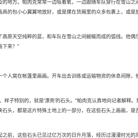
及的地方。帕肉克常常一边吸着氧，一边跟随车队穿行在雪山之
画具的包小心翼翼地放好，或是摞在货厢里的众多包裹上，或是
了高原天空纯粹的蓝，和车队在雪山之间蜿蜒而成的弧线。他偶
下来？”
一个人窝在帐篷里画画。开车出去训练或运输物资的休息间隙，他
、样子特别的，就是‘漂亮’的石头。”帕肉克认真地向记者解释
块石头，都是这片特殊土地上的一部分，在这些石头上画画，是
起之前，这些石头已见过亿万次的日升月落，经历过漫漫时光的