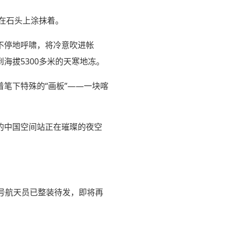
在石头上涂抹着。
不停地呼啸，将冷意吹进帐
海拔5300多米的天寒地冻。
笔下特殊的“画板”——一块喀
的中国空间站正在璀璨的夜空
号航天员已整装待发，即将再