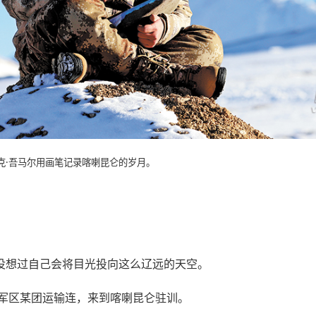
克·吾马尔用画笔记录喀喇昆仑的岁月。
没想过自己会将目光投向这么辽远的天空。
疆军区某团运输连，来到喀喇昆仑驻训。