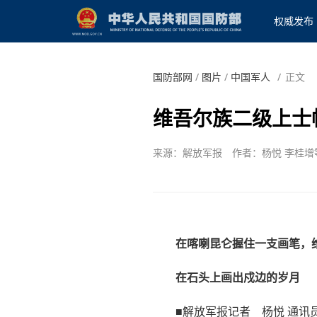
权威发布
国防部网
/
图片
/
中国军人
/
正文
维吾尔族二级上士
来源：解放军报
作者：杨悦 李桂增
在喀喇昆仑握住一支画笔，
在石头上画出戍边的岁月
■解放军报记者 杨悦 通讯