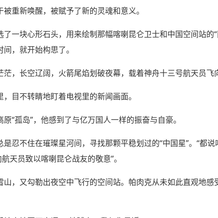
于被重新唤醒，被赋予了新的灵魂和意义。
选了一块心形石头，用来绘制那幅喀喇昆仑卫士和中国空间站的“
时间，就开始构思了。
茫茫，长空辽阔，火箭尾焰划破夜幕，载着神舟十三号航天员飞
里，目不转睛地盯着电视里的新闻画面。
高原“孤岛”，他感到了与亿万国人一样的振奋与自豪。
是忍不住在璀璨星河间，寻找那颗平稳划过的“中国星”。“都说喀
向航天员致以喀喇昆仑战友的敬意”。
雪山，又勾勒出夜空中飞行的空间站。帕肉克从未如此直观地感