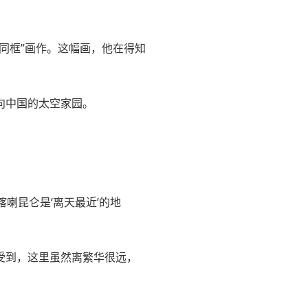
同框”画作。这幅画，他在得知
向中国的太空家园。
喇昆仑是‘离天最近’的地
受到，这里虽然离繁华很远，