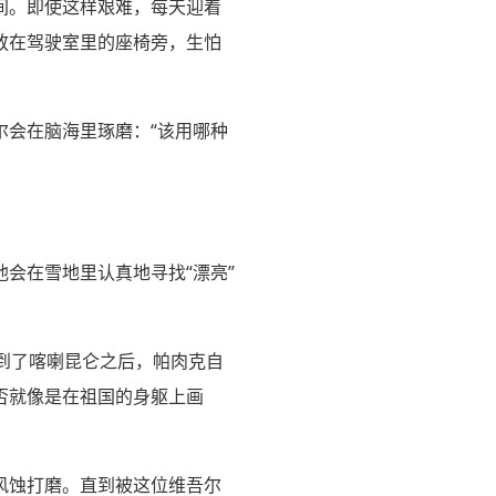
间。即使这样艰难，每天迎着
放在驾驶室里的座椅旁，生怕
尔会在脑海里琢磨：“该用哪种
会在雪地里认真地寻找“漂亮”
。到了喀喇昆仑之后，帕肉克自
否就像是在祖国的身躯上画
风蚀打磨。直到被这位维吾尔