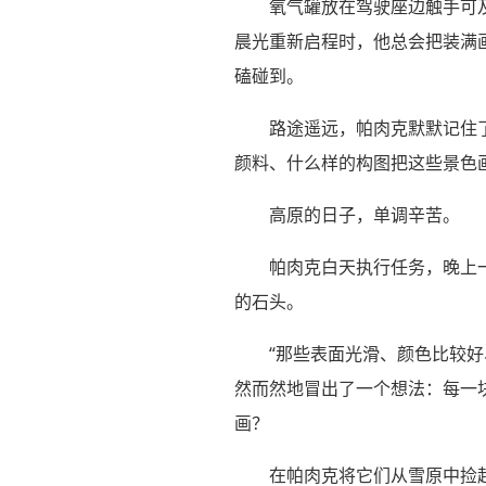
氧气罐放在驾驶座边触手可
晨光重新启程时，他总会把装满
磕碰到。
路途遥远，帕肉克默默记住
颜料、什么样的构图把这些景色画
高原的日子，单调辛苦。
帕肉克白天执行任务，晚上
的石头。
“那些表面光滑、颜色比较好
然而然地冒出了一个想法：每一
画？
在帕肉克将它们从雪原中捡