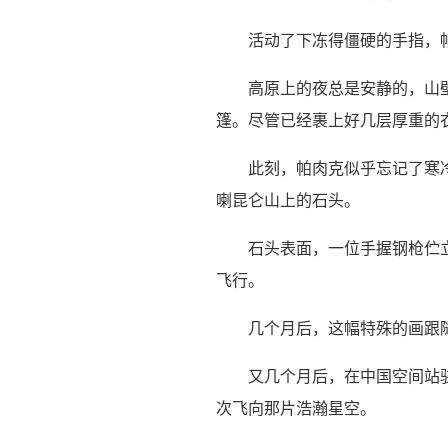
活动了下冻得僵硬的手指，
高原上的夜总是安静的，山
篷。尽管已经裹上好几层厚重的
此刻，帕肉克似乎忘记了寒
喇昆仑山上的石头。
石头表面，一位手握钢枪伫
飞行。
几个月后，这幅特殊的画跟
又几个月后，在中国空间站
次飞向那片浩瀚星空。