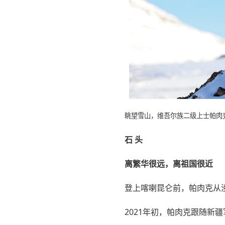
眺望雪山，维吾尔族二级上士帕肉
石 头
离繁华很远，离祖国很近
登上喀喇昆仑前，帕肉克从
2021年初，帕肉克跟随新