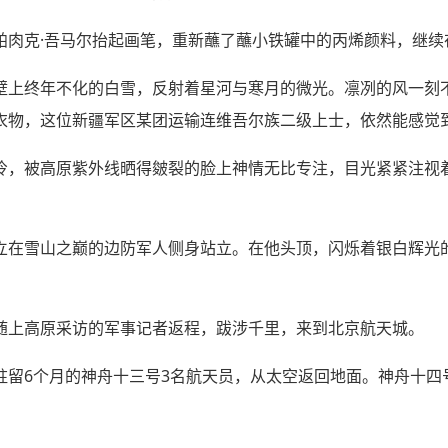
帕肉克·吾马尔抬起画笔，重新蘸了蘸小铁罐中的丙烯颜料，继续
壁上终年不化的白雪，反射着星河与寒月的微光。凛冽的风一刻
衣物，这位新疆军区某团运输连维吾尔族二级上士，依然能感觉到
冷，被高原紫外线晒得皴裂的脸上神情无比专注，目光紧紧注视着
立在雪山之巅的边防军人侧身站立。在他头顶，闪烁着银白辉光
随上高原采访的军事记者返程，跋涉千里，来到北京航天城。
驻留6个月的神舟十三号3名航天员，从太空返回地面。神舟十四