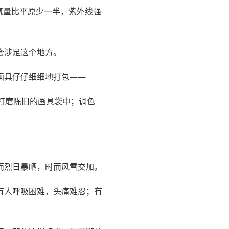
氧量比平原少一半，紫外线强
会涉足这个地方。
画具仔仔细细地打包——
打磨陈旧的画具袋中；调色
而烈日暴晒，时而风雪交加。
有人呼吸困难，头痛难忍；有