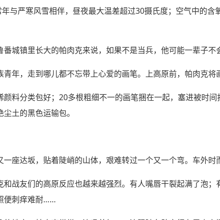
常年与严寒风雪相伴，昼夜最大温差超过30摄氏度；空气中的含
鲁番城镇里长大的帕肉克来说，如果不是当兵，他可能一辈子不
族青年，走到哪儿都不忘带上心爱的画笔。上高原前，帕肉克将
烯颜料分类包好；20多根粗细不一的画笔捆在一起，塞进被时间
绝尘土的黑色运输包。
又一座达坂，贴着陡峭的山体，艰难转过一个又一个弯。车外时
克和战友们的高原反应也越来越强烈。有人嘴唇干裂起满了泡；
照便刺痒难耐……