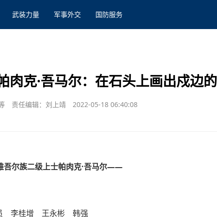
武装力量
军事外交
国防服务
帕肉克·吾马尔：在石头上画出戍边
等
责任编辑：刘上靖
2022-05-18 06:40:08
维吾尔族二级上士帕肉克·吾马尔——
员 李桂增 王永彬 韩强