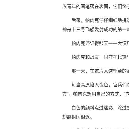
族青年的画笔落在表面，它们终
后来，帕肉克仔仔细细地挑
神舟十三号飞船发射成功的第一
帕肉克还记得那天——大漠
帕肉克和战友一同守在帐篷
那一天，在这片人迹罕至的
每当高原陷入夜色，官兵们总
方”，帕肉克想用自己的方式，“
白色的颜料点过迷彩，涂过
却离祖国很近。