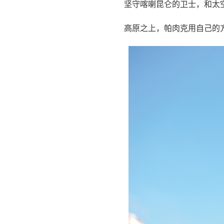
坚守喀喇昆仑的卫士，和太
高原之上，帕肉克用自己的