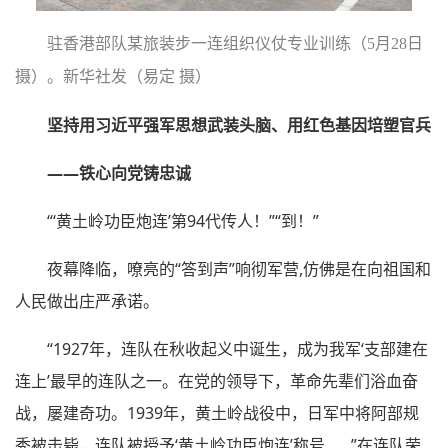
驻香港部队某旅装步一连组织仪仗专业训练（5月28日
摄）。新华社发（易定 摄）
坚持用习近平强军思想武装头脑、用红色基因培塑官兵
——铁心向党铸忠诚
“‘黄土岭功臣炮连’第94代传人！”“到！”
夜幕降临，嘹亮的“答到声”响彻军营,仿佛是在向祖国和
人民做出庄严承诺。
“1927年，连队在秋收起义中诞生，成为我军‘支部建在
连上’最早的连队之一。在党的领导下，革命先辈们浴血奋
战，屡建奇功。1939年，黄土岭战役中，日军中将阿部规
秀被击毙，连队被授予‘黄土岭功臣炮连’称号……”在连队荣