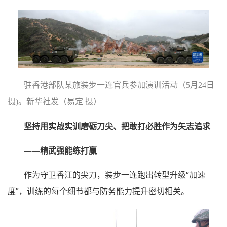
驻香港部队某旅装步一连官兵参加演训活动（5月24日
摄)。新华社发（易定 摄）
坚持用实战实训磨砺刀尖、把敢打必胜作为矢志追求
——精武强能练打赢
作为守卫香江的尖刀，装步一连跑出转型升级“加速
度”，训练的每个细节都与防务能力提升密切相关。