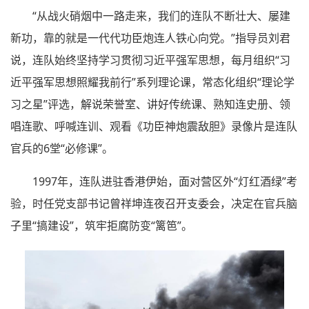
“从战火硝烟中一路走来，我们的连队不断壮大、屡建
新功，靠的就是一代代功臣炮连人铁心向党。”指导员刘君
说，连队始终坚持学习贯彻习近平强军思想，每月组织“习
近平强军思想照耀我前行”系列理论课，常态化组织“理论学
习之星”评选，解说荣誉室、讲好传统课、熟知连史册、领
唱连歌、呼喊连训、观看《功臣神炮震敌胆》录像片是连队
官兵的6堂“必修课”。
1997年，连队进驻香港伊始，面对营区外“灯红酒绿”考
验，时任党支部书记曾祥坤连夜召开支委会，决定在官兵脑
子里“搞建设”，筑牢拒腐防变“篱笆”。