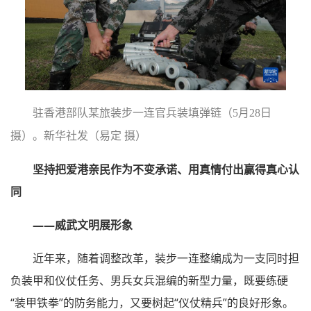
驻香港部队某旅装步一连官兵装填弹链（5月28日
摄）。新华社发（易定 摄）
坚持把爱港亲民作为不变承诺、用真情付出赢得真心认
同
——威武文明展形象
近年来，随着调整改革，装步一连整编成为一支同时担
负装甲和仪仗任务、男兵女兵混编的新型力量，既要练硬
“装甲铁拳”的防务能力，又要树起“仪仗精兵”的良好形象。