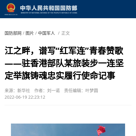
国防部网
/
图片
/
中国军人
/
正文
江之畔，谱写“红军连”青春赞歌
——驻香港部队某旅装步一连坚
定举旗铸魂忠实履行使命记事
来源：新华社
作者：刘一诺
责任编辑：叶梦圆
2022-06-19 22:23:12