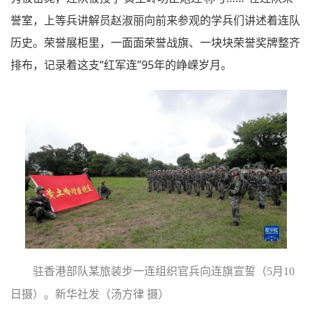
誉室，上等兵讲解员赵淑丽向前来参观的学兵们讲述着连队
历史。荣誉展柜里，一面面荣誉战旗、一块块荣誉奖牌整齐
排布，记录着这支“红军连”95年的峥嵘岁月。
驻香港部队某旅装步一连组织官兵向连旗宣誓（5月10
日摄）。新华社发（汤方律 摄）