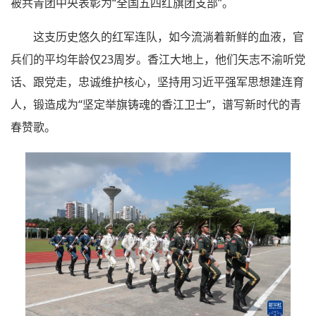
被共青团中央表彰为“全国五四红旗团支部”。
这支历史悠久的红军连队，如今流淌着新鲜的血液，官
兵们的平均年龄仅23周岁。香江大地上，他们矢志不渝听党
话、跟党走，忠诚维护核心，坚持用习近平强军思想建连育
人，锻造成为“坚定举旗铸魂的香江卫士”，谱写新时代的青
春赞歌。