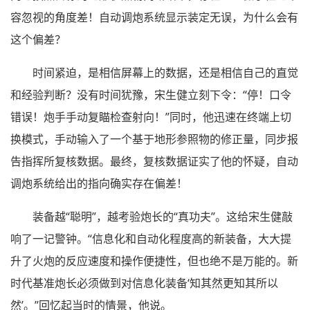
容忽视的角度差！自动调炮系统显示装定无误，为什么会有
这个偏差？
时间紧迫，是相信屏幕上的数据，还是相信自己的直觉
和经验判断？没有时间犹豫，宋生健立刻下令：“停！口令
错误！炮手手动复瞄检查射向！”同时，他迅速在终端上切
换模式，手动输入了一个基于地形参照物的修正量，同步报
告指挥所复核数据。最终，复核数据证实了他的怀疑，自动
调炮系统给出的指向确实存在偏差！
装备越“聪明”，越考验炮长的“真功夫”。这给宋生健敲
响了一记警钟。“信息化和自动化程度高的新装备，大大提
升了火炮的反应速度和操作便捷性，但也绝不是万能的。新
时代基准炮长必须做到对信息化装备‘知其然更知其所以
然’。”回忆起当时的情景，他说。