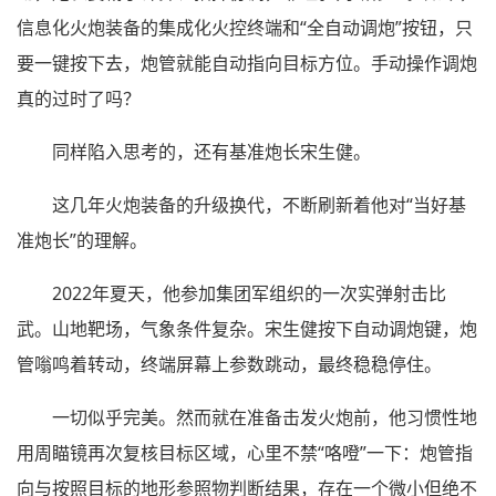
信息化火炮装备的集成化火控终端和“全自动调炮”按钮，只
要一键按下去，炮管就能自动指向目标方位。手动操作调炮
真的过时了吗？
同样陷入思考的，还有基准炮长宋生健。
这几年火炮装备的升级换代，不断刷新着他对“当好基
准炮长”的理解。
2022年夏天，他参加集团军组织的一次实弹射击比
武。山地靶场，气象条件复杂。宋生健按下自动调炮键，炮
管嗡鸣着转动，终端屏幕上参数跳动，最终稳稳停住。
一切似乎完美。然而就在准备击发火炮前，他习惯性地
用周瞄镜再次复核目标区域，心里不禁“咯噔”一下：炮管指
向与按照目标的地形参照物判断结果，存在一个微小但绝不