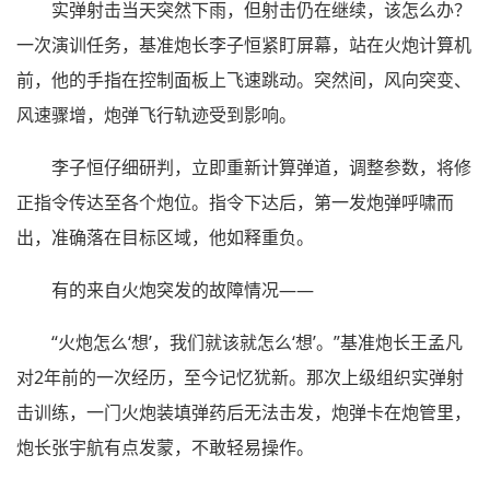
实弹射击当天突然下雨，但射击仍在继续，该怎么办？
一次演训任务，基准炮长李子恒紧盯屏幕，站在火炮计算机
前，他的手指在控制面板上飞速跳动。突然间，风向突变、
风速骤增，炮弹飞行轨迹受到影响。
李子恒仔细研判，立即重新计算弹道，调整参数，将修
正指令传达至各个炮位。指令下达后，第一发炮弹呼啸而
出，准确落在目标区域，他如释重负。
有的来自火炮突发的故障情况——
“火炮怎么‘想’，我们就该就怎么‘想’。”基准炮长王孟凡
对2年前的一次经历，至今记忆犹新。那次上级组织实弹射
击训练，一门火炮装填弹药后无法击发，炮弹卡在炮管里，
炮长张宇航有点发蒙，不敢轻易操作。