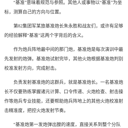
“基准”意味着规范与参照。其他人或事物以“基准”为坐
标，测算自己的方向与位置。
第82集团军某旅基准炮长朱永胜和战友们，或许有足够
的经验解释“基准”这两个字背后的含义。
作为炮兵阵地最中间的那门炮，基准炮是每次演训中最
先发射的炮弹。基准炮试射完毕，其他火炮根据基准炮判别
校准发射方向，完成射击。
负责发射基准炮的这群兵，就是基准炮长。一名基准炮
长不仅要熟练掌握诸元计算、口令传递、火炮检查、射击操
作等炮兵专业技能，还要帮助炮兵阵地上的其他火炮校准射
击精准度，把控火炮发射节奏。
“基准炮第一发炮弹出膛的速度，直接关系到整个分队