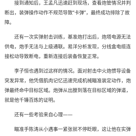
接到通知后，王孟凡迅速赶到现场，查看炮管情况并判
断出，装弹操作动作不规范导致“卡弹”，最终成功排除了故
障。
还有一次实弹射击训练，基准炮打出后，炮塔电源无法
供电，炮手无法与上级通联。易洋分析发现，分线盒电缆连
接松动导致断电，重新连接后装备恢复正常。
李子恒也遇到过这样的情况。面对射击中火炮惯导设备
突发异常，他凭借肌肉记忆迅速完成机械瞄准装定动作，炮
弹最终命中目标区域。炮弹从出膛到落在目标区域的弹道，
就是他千锤百炼的证明。
还有一些考验来自心理——
瞄准手陈涛从小遇事一紧张就不停眨眼，这让他在实弹