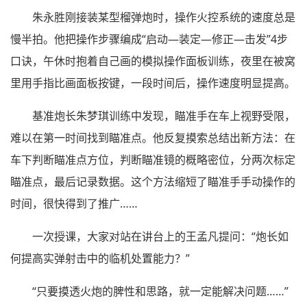
朱永胜刚接装某型榴弹炮时，操作火控系统的速度总是
慢半拍。他把操作步骤编成“启动—装定—修正—击发”4步
口诀，午休时抱着自己画的模拟操作面板训练，夜里在被窝
里用手指比画面板按键，一段时间后，操作速度明显提高。
基准炮长朱梦琪训练中发现，瞄准手在车上视野受限，
难以在第一时间找到瞄准点。他反复摸索总结出新方法：在
车下判断瞄准点方位，判断瞄准镜的概略密位，分两次标定
瞄准点，最后记录数据。这个方法缩短了瞄准手手动操作的
时间，很快得到了推广……
一次授课，大家对站在讲台上的王孟凡提问：“炮长如
何提高实弹射击中的临机处置能力？”
“只要摸透火炮的脾性和思路，就一定能解决问题……”