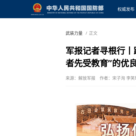
权威发布
武装力量
/
正文
军报记者寻根行丨
者先受教育”的优
来源：解放军报
作者：宋子洵 李笑