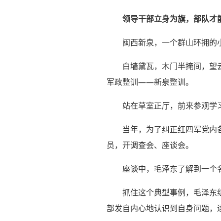
领导干部立身为旗，部队才
闽西新泉，一个群山环拥的
白墙黛瓦，木门半掩间，望
军政整训——新泉整训。
站在草室正厅，前来参观学
当年，为了纠正红四军党内
员，开调查会、座谈会。
座谈中，毛泽东了解到一个
抓住这个典型事例，毛泽东
部发自内心地认识到自身问题，