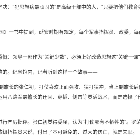
坚决：“犯思想病最顽固的”是高级干部中的人，“只要把他们教
中国》一书中提到，延安时期有规定，每个军事指挥员、政委，每
慨：领导干部作为“关键少数”，必须上好改造思想这“关键一课
难的。纪念馆内，记者听到这样一个故事——
旅副旅长的张仁初，打仗喜欢正面强攻、猛打猛冲，当上副旅长后仍
运用八路军最擅长的迂回、穿插、侧击等灵活战术，而是选择了
。
进行严厉批评。张仁初觉得委屈，认为“打仗哪有不牺牲的”。罗
旅级指挥员来说，付出了本可避免的、过大的伤亡，就是失职。