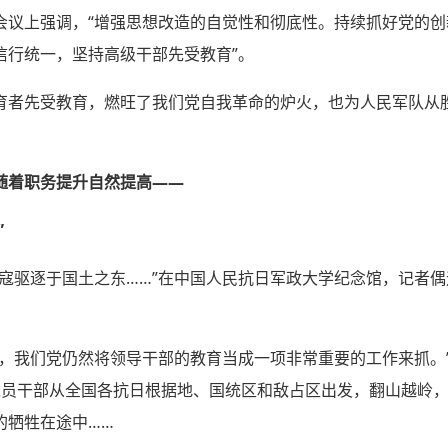
会议上强调，“增强思想改造的自觉性和彻底性。持续抓好党的
信行统一，坚持高级干部先受教育”。
育者先受教育，燃旺了我们党自我革命的炉火，也为人民军队从
随着职务提升自然提高——
”
日寇驱逐于国土之东……”在中国人民抗日军政大学纪念馆，记者
期，我们党仍然将领导干部的教育当成一项非常重要的工作来抓。
党员干部从全国各抗日根据地、国统区和敌占区出发，翻山越岭
的牺牲在途中……