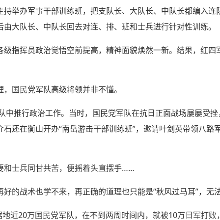
主持举办军事干部训练班，把支队长、大队长、中队长都编入连
后由大队长、中队长回去对连、排、班和士兵进行针对性训练。
各级指挥员政治觉悟空前提高，精神面貌焕然一新。结果，红四军
理，国民党军队高级将领并非不懂。
在军队中推行政治工作。当时，国民党军队在抗日正面战场屡屡受
介石还在衡山开办“南岳游击干部训练班”，邀请叶剑英带领八路
要和士兵同甘共苦，便摇着头直摆手……
再好的战术也学不来，再正确的道理也只能是“秋风过马耳”，无
根据地近20万国民党军队，在不到两周时间内，就被10万日军打败