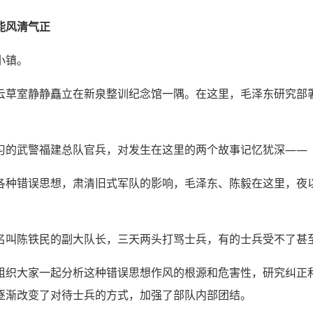
能风清气正
小镇。
云草室静静矗立在新泉整训纪念馆一隅。在这里，毛泽东研究部
习的武警福建总队官兵，对发生在这里的两个故事记忆犹深——
各种错误思想，肃清旧式军队的影响，毛泽东、陈毅在这里，夜
名叫陈铁民的副大队长，三天两头打骂士兵，有的士兵受不了甚至
组织大家一起分析这种错误思想作风的根源和危害性，研究纠正
逐渐改变了对待士兵的方式，加强了部队内部团结。