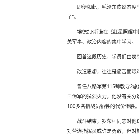
即便如此，毛泽东依然态度
了”。
埃德加·斯诺在《红星照耀
关军事、政治内容的集中学习。
回首这段历史，学员们由衷感
改造思想，往往是痛苦而艰
曾任八路军第115师教导2
日伪军的猛烈火力，他没有充分
100多名指战员牺牲的代价惨胜
战斗结束，罗荣桓同志对他
对营连指挥员或许是勇敢，但对