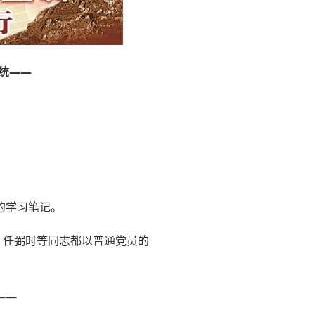
统——
的学习笔记。
、任弼时等同志都以普通党员的
——