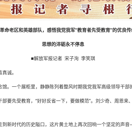
革命老区和英雄部队，感悟我党我军“教育者先受教育”的优良传
思想的淬砺永不停息
■解放军报记者 宋子洵 李笑琪
皆真诚。
念馆。一个展柜里，静静陈列着整风时期我党我军高级领导干部
干部要先受教育，“好好反省一下，要做模范”。刘少奇、周恩来
走到新时代的历史隘口，这片黄土地上再次回响一个坚定的声音