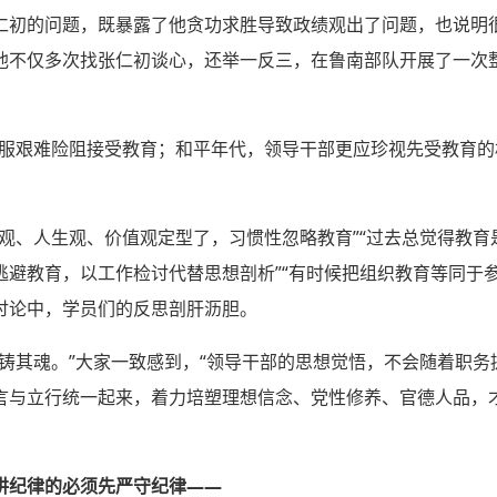
仁初的问题，既暴露了他贪功求胜导致政绩观出了问题，也说明
他不仅多次找张仁初谈心，还举一反三，在鲁南部队开展了一次
克服艰难险阻接受教育；和平年代，领导干部更应珍视先受教育的
界观、人生观、价值观定型了，习惯性忽略教育”“过去总觉得教
逃避教育，以工作检讨代替思想剖析”“有时候把组织教育等同于
讨论中，学员们的反思剖肝沥胆。
先铸其魂。”大家一致感到，“领导干部的思想觉悟，不会随着职
言与立行统一起来，着力培塑理想信念、党性修养、官德人品，
讲纪律的必须先严守纪律——