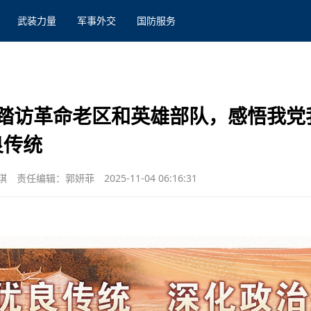
武装力量
军事外交
国防服务
踏访革命老区和英雄部队，感悟我党
良传统
琪
责任编辑：郭妍菲
2025-11-04 06:16:31