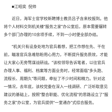
■江昭奕 倪帅
近日，海军士官学校新聘博士教员吕子含来校报到。他
将个人材料交到机关楼“服务之家”办公室后，原本需要辗转
多个部门办理的10余项手续，不到一小时便全部办结。
“机关只有设身处地为官兵着想，把工作想在先、干在
前，瞄准官兵急难愁盼用心用力，不断提升服务质效，才能
让大家心无旁骛谋战研战。”该校领导告诉笔者，以往官兵
办理人事、福利、档案等方面业务时，经常面临“多头跑、
流程长、周期久”等问题，牵扯了不少时间和精力。针对这
一情况，去年底，该校党委在深入一线调研、广泛听取意见
建议的基础上，按照“整合职能、优化流程”的思路设立了“服
务之家”办公室，为官兵提供“一室通办”式综合服务。