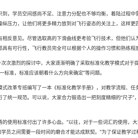
识到，学员空间感尚不足、注意力分配也不够均衡，着陆过程中
操纵压力，让他们将更多精力放到对飞行姿态的关注上，这样更匹
有相反意见。尽管选取高的下滑曲线更考验飞行技术，但他们认
都具有可行性，飞行教员完全可以根据个人的操作习惯和熟练程
在一次次激烈的探讨中，大家逐渐明确了采取标准化教学模式对于
一标准，标准应该朝着什么方向来确定”等问题。
模式改革专班编写了一本《标准化教学手册》，对教学流程、任
行了统一规范。可以说，大家合力锻造出一把刻度精细的“尺子”
语的使用标准付出了许多心血。“以往，对于一些词汇的使用，大
教员和学员之间需要一段时间的磨合才能达成默契。”为了保证教学