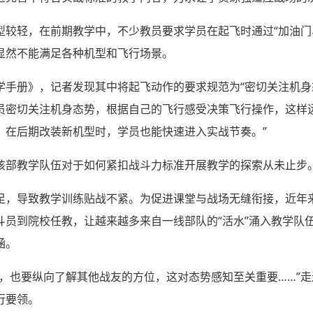
型较轻，在前期教学中，不少教员要求学员在起飞时通过“加油门
显然不能满足各种机型和飞行场景。
学手册》，记者发现其中将起飞动作的要求规范为“密切关注机身
员密切关注机身态势，根据自己的飞行感受决策飞行操作，这样
。在后期改装新机型时，学员也能快速进入实战节奏。”
该部教学队伍对于如何紧扣战斗力标准开展教学的探索从未止步
足，导致教学训练贴战不紧。为促进课堂与战场无缝衔接，近年
斗员到院校任教，让越来越多来自一线部队的“活水”涌入教学队
涵。
域，也要纵向了解其他战友的方位，这对态势感知至关重要……”
行要领。