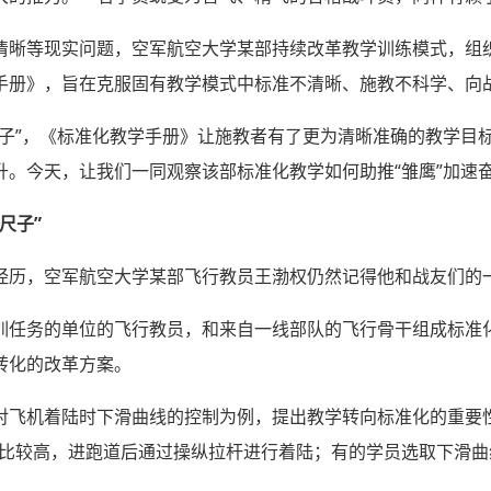
清晰等现实问题，空军航空大学某部持续改革教学训练模式，组
手册》，旨在克服固有教学模式中标准不清晰、施教不科学、向
尺子”，《标准化教学手册》让施教者有了更为清晰准确的教学目
升。今天，让我们一同观察该部标准化教学如何助推“雏鹰”加速
尺子”
经历，空军航空大学某部飞行教员王渤权仍然记得他和战友们的
训任务的单位的飞行教员，和来自一线部队的飞行骨干组成标准
转化的改革方案。
对飞机着陆时下滑曲线的控制为例，提出教学转向标准化的重要
线比较高，进跑道后通过操纵拉杆进行着陆；有的学员选取下滑