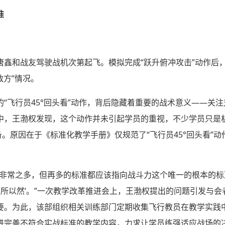
准
唐鑫和战友驾驶战机次第起飞。模拟完成“跃升俯冲攻击”动作后
敌方”情况。
“飞行员45°回头看”动作，背后隐藏着重要的战术意义——关
中，王渤权发现，这个动作并未引起学员的重视，不少学员只是
备。原因在于《标准化教学手册》仅规范了“飞行员45°回头看”
则非常之多，但再多的标准都应该指向战斗力这个唯一的根本的
知其所以然’。”一次教学改革推进会上，王渤权提出的问题引发与
要。为此，该部组织相关训练部门定期收集飞行教员在教学实践
进完善不符合实战标准的教学内容，力求让学员练强适应战场的