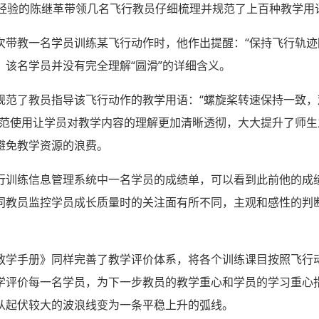
行经验的陈继革带领几名飞行教员仔细梳理并规范了上百种教学用
次带教一名学员训练某飞行动作时，他作出提醒：“保持飞行轨迹
该名学员并没有完全理解“圆滑”的详细含义。
规范了教员指导该飞行动作的教学用语：“螺旋桨转速保持一致，
规范使用让学员对教学内容的理解更加清晰透彻，大大提升了师
避免教学资源的浪费。
行训练信息管理系统中一名学员的成绩单，可以看到此前他的成
同教员监控学员成长质量时的关注面有所不同，主观和感性的判
教学手册》同样完善了教学评价体系，将各个训练课目按照飞行
学评价每一名学员，为下一步教员的教学重心和学员的学习重心
从起伏较大的波浪线变为一条平稳上升的弧线。