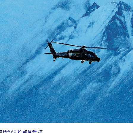
特约记者 胡其武 摄