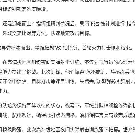
目标识别锁定难度陡增。
，还是迎难而上？指挥组研判情况后，果断下达“按计划进行”指
，采取交叉比对等方法，快速锁定攻击目标。
枚导弹呼啸而出，精准摧毁“敌”指挥所，首轮火力打击顺利结束。
，在高海拔地区组织夜间实弹射击训练，不仅对飞行员的心理素
障能力提出了挑战。此次训练，他们摒弃“危不施训、险不练兵”
展开空中侦察、目标打击等课目训练，先后完成6型弹药实弹射
能力。
分队始终保持严阵以待的状态。夜幕下，军械分队精细检修弹药
管线、航电系统，确保战机状态满格；油料保障官兵高效完成燃
机稳稳降落，此次高海拔地区夜间实弹射击训练落下帷幕。据介