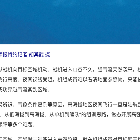
报特约记者 胡其武 摄
纵战机向目标空域机动。战机进入山谷不久，强气流突然袭来，
飞行高度。夜间视线受阻，机组成员难以看清地面参照物，只能
成功穿越气流紊乱区域。
易辨识、气象条件复杂等原因，高海拔地区夜间飞行一直是陆航
同、从低海拔到高海拔、从单机到编队”的组训思路，常态开展高
保障等多个难题。
标空域，实弹射击训练进入关键阶段。就在机组成员对目标展开