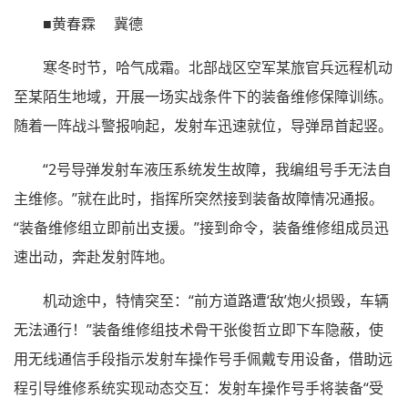
■黄春霖 冀德
寒冬时节，哈气成霜。北部战区空军某旅官兵远程机动
至某陌生地域，开展一场实战条件下的装备维修保障训练。
随着一阵战斗警报响起，发射车迅速就位，导弹昂首起竖。
“2号导弹发射车液压系统发生故障，我编组号手无法自
主维修。”就在此时，指挥所突然接到装备故障情况通报。
“装备维修组立即前出支援。”接到命令，装备维修组成员迅
速出动，奔赴发射阵地。
机动途中，特情突至：“前方道路遭‘敌’炮火损毁，车辆
无法通行！”装备维修组技术骨干张俊哲立即下车隐蔽，使
用无线通信手段指示发射车操作号手佩戴专用设备，借助远
程引导维修系统实现动态交互：发射车操作号手将装备“受