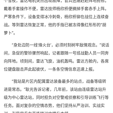
个雪夜，雷达电机突然出现故障，官兵迅速赶赴阵地抢修。
戴着手套操作不便，雷达技师杨欣桥便摘掉手套赤手上阵。
严寒条件下，设备变得冰冷刺骨，杨欣桥铆在战位上连续奋
战。等到雷达恢复正常，他的手指已被冻得像红彤彤的“胡
萝卜”。
“身处边防一线‘烽火台’，必须时刻树牢敌情观念。”说话
间，急促的警铃骤然响起，记者跟随一号班战勤人员一同奔
向阵地。顷刻间，雷达飞旋，油机轰鸣。雷达方舱内，各席
位键盘敲击声此起彼伏，一条条空情信息迅速上报。
“我站是片区内配属雷达装备最多的站点，战备等级转
进是常态。”耿光告诉记者，几年前，该站由连级雷达站升
级为中心雷达站，同时担负对空警戒侦察和引导训练飞行等
任务。面对复杂的空情态势，他们坚持从严治训、实战实