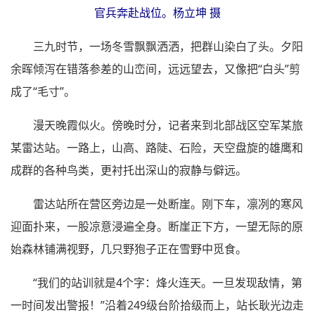
官兵奔赴战位。杨立坤 摄
三九时节，一场冬雪飘飘洒洒，把群山染白了头。夕阳
余晖倾泻在错落参差的山峦间，远远望去，又像把“白头”剪
成了“毛寸”。
漫天晚霞似火。傍晚时分，记者来到北部战区空军某旅
某雷达站。一路上，山高、路陡、石险，天空盘旋的雄鹰和
成群的各种鸟类，更衬托出深山的寂静与僻远。
雷达站所在营区旁边是一处断崖。刚下车，凛冽的寒风
迎面扑来，一股凉意浸遍全身。断崖正下方，一望无际的原
始森林铺满视野，几只野狍子正在雪野中觅食。
“我们的站训就是4个字：烽火连天。一旦发现敌情，第
一时间发出警报！”沿着249级台阶拾级而上，站长耿光边走