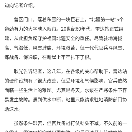
边向记者介绍。
营区门口，落着积雪的一块巨石上，“北疆第一站”5个
遒劲有力的大字映入眼帘。20世纪60年代，雷达站正式组
建，从此担负起守护祖国北疆安全的重任。尽管驻地海拔
高、气温低，风雪肆虐、环境艰苦，但一代代官兵斗风雪、
练战备、保通联，在断崖上牢牢扎下了根。
耿光告诉记者，这几年，在各级的关心帮助下，雷达站
的硬件设施有了很大改善，但受环境和气候影响，官兵依然
面临一些生活上的难题。尤其是冬天，水泵在严寒条件下容
易发生故障。遇到供水中断，站里只能请求驻地消防部门协
助送水。
虽然条件艰苦，但官兵备战打仗劲头不减。不久前的一