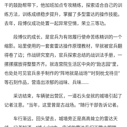
干的鼓励帮带下，他加班加点专攻精练，探索适合自己的训
练方法，训练成绩稳步提升，掌握了多型雷达的操作技能。
去年，段博仪成功处置一起异常空情，荣立三等功。
段博仪的成长，是官兵为有效履行使命苦练精训的一个
缩影。站里使用的一套套雷达操作原理教材，早就被官兵翻
得卷了边；作战研究室内，官兵探索总结的战训法手册，一
摞摞摆放得整整齐齐。就连营院生活区中央的“励志园”里，
也处处可见官兵亲手制作的“阵地就是战场”“时刻枕戈待旦”
等石刻作品，营造出浓郁的战味、兵味……
采访结束，车辆驶出营区，一道石头垒就的城墙引起了
记者注意。“当年，这里曾是古战场。”随行干部告诉记者。
车行渐远，回头望去，城墙旁正是高高耸立的雷达天