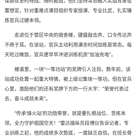
保部队全时待战、随时能战，他们坚持常态融入实战背景设
置想定，针对重难点课目组织专家授课、专业比武，扎实锤
炼官兵过硬本领。
走进位于营区中央的宿舍楼，键盘敲击声、口令传达声
不绝于耳。在该站，官兵主动利用课余时间加练是常态。每
天吃过晚饭，官兵便早早冲进训练机房“加油充电”。
楼道里，一块“一等功站”的奖牌引人注目。数年前，该
站成功处置一起重大特情，被上级记集体一等功。但在官兵
心里，激励他们的还有奖牌下方的一行大字：“荣誉代表过
去，奋斗成就未来”。
“传承‘烽火站’的功勋荣誉，就是要扎根战位、苦练本
领，全力守护祖国空天！”雷达操纵员段博仪告诉记者，专
业训练之初，他的成绩多次垫底，一度缺乏自信。在班长骨