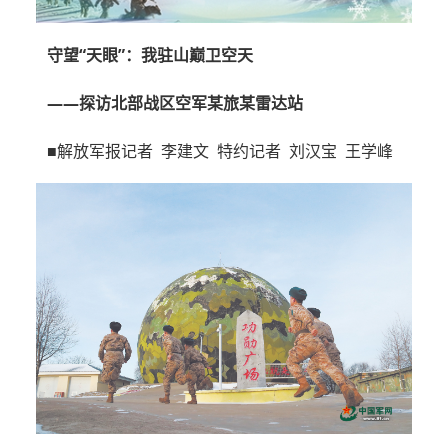
守望“天眼”：我驻山巅卫空天
——探访北部战区空军某旅某雷达站
■解放军报记者 李建文 特约记者 刘汉宝 王学峰