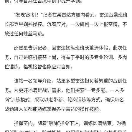
训，引导官兵在苦练精训中提升本领。
“发现‘敌’机！”记者在某雷达方舱内看到，雷达战勤班班
长邵登星娴熟操控、沉着应对，一边研判一边上报空情，不
放过任何蛛丝马迹。
邵登星告诉记者，因雷达操纵班班长董涛休假，此次任
务，自己是临机接替上岗，得益于平时的多专业轮训、多岗
位锤炼，临机接替也能应对自如。
该站一名领导介绍，站里多型雷达担负着繁重的战训任
务。为更好地满足战训需求，他们探索“一专多能、一人多
岗”训练模式，采取以老带新、轮岗锻炼等方式，确保每名
战勤班人员都能熟练掌握各型雷达的操作技能。
指挥室内，随着“解除”指令下达，训练圆满结束。为确