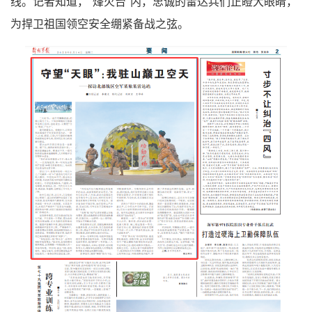
线。记者知道，“烽火台”内，忠诚的雷达兵们正瞪大眼睛，
为捍卫祖国领空安全绷紧备战之弦。