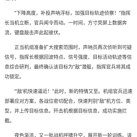
“下降高度，补投声呐浮标，加强目标轨迹侦察！”指挥
长当机立断，官兵闻令而动。一时间，方寸荧屏上数据奔
流，键盘敲击声此起彼伏。
正当机组准备扩大搜索范围时，声呐员再次侦听到可疑
信号，指挥长根据回波特点、信号强度、目标活动轨迹等信
息综合研判，最终确认该目标为“敌”潜艇，指挥官兵将其成
功锁定。
“‘敌’机快速逼近！”此时，新的特情又至。机组官兵迅速
部署应对方案，各战位密切配合，快速判别“敌”机方位、类
型，并上传目标信息。歼击机根据目标信息，成功实施拦
截。
夜色渐浓，又一批战机呼啸升空，展开新一轮训练。该