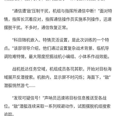
“通信遭‘敌’压制干扰，机组与指挥所通信中断！”面对特
情，指挥长沉着应对，指挥通信操作员实施系列操作，迅速
摆脱干扰。不多时，通信恢复正常。
“科目随机嵌入、特情灵活设置，是此次训练的一个特
点。”该部领导介绍，他们通过设置复杂战术背景、临机导
调险难特情，最大限度挖掘战机小编组、小体系作战效能。
战机抵达任务空域，机组成员各司其职，开始对目标海
域展开反潜搜索。机舱内，显示屏不时闪烁；海面下，“敌”
潜艇悄然游弋……
“发现可疑信号！”声呐员迅速将目标信息推送至各战
位。“敌”潜艇连续采取一系列规避动作，试图摆脱机组搜索
追踪。