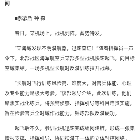
闻
■郝嘉哲 钟 森
春日，某机场上，战机列阵，蓄势待发。
“某海域发现不明潜航器，迅速查证！”随着指挥员一声
令下，北部战区海军航空兵某部多型战机快速起飞，向目标
空域集结。一场多机型长航时反潜训练拉开战幕。
“长航时飞行训练风险高、难度大，对官兵体能、心理
及专业能力是极大考验。”该部领导介绍，此次训练，他们
聚焦实战化练兵，将预警侦察、指挥引导等科目连贯实施，
旨在检验官兵全时域作战能力，锤炼部队反潜硬功。
起飞后不久，参训战机迅速完成组网建链，形成一张集
情报支撑、指挥引导、协同搜潜于一体的立体封控网络。