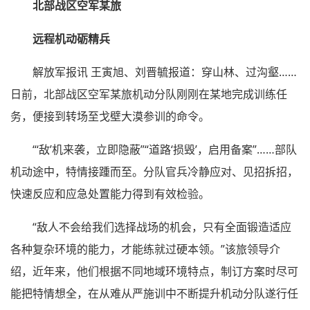
北部战区空军某旅
远程机动砺精兵
解放军报讯 王寅旭、刘晋毓报道：穿山林、过沟壑……
日前，北部战区空军某旅机动分队刚刚在某地完成训练任
务，便接到转场至戈壁大漠参训的命令。
“‘敌’机来袭，立即隐蔽”“道路‘损毁’，启用备案”……部队
机动途中，特情接踵而至。分队官兵冷静应对、见招拆招，
快速反应和应急处置能力得到有效检验。
“敌人不会给我们选择战场的机会，只有全面锻造适应
各种复杂环境的能力，才能练就过硬本领。”该旅领导介
绍，近年来，他们根据不同地域环境特点，制订方案时尽可
能把特情想全，在从难从严施训中不断提升机动分队遂行任