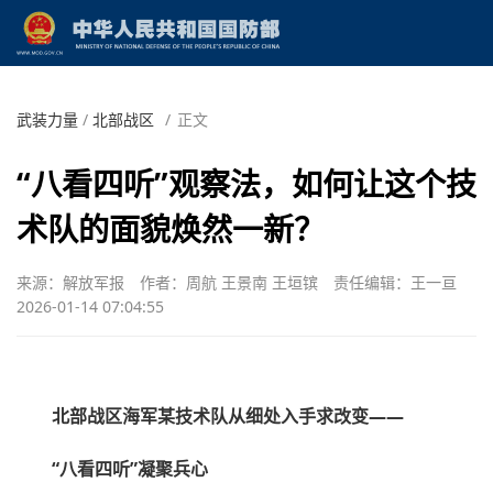
武装力量
/
北部战区
/
正文
“八看四听”观察法，如何让这个技
术队的面貌焕然一新？
来源：解放军报
作者：周航 王景南 王垣镔
责任编辑：王一亘
2026-01-14 07:04:55
北部战区海军某技术队从细处入手求改变——
“八看四听”凝聚兵心