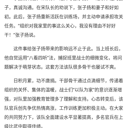
子，真诚沟通。在宋队长的劝说下，张子扬和妻子和好如
初。此后，张子扬重新活跃在训练场，并主动申请承担攻关
任务。“组织对我家里的事这么关心，我没有理由不好好
干！”张子扬说。
这件事给张子扬带来的影响远不止于此。当上班长后，
他自觉运用“八看四听”法，捕捉班里战士的细微变化，将问
题解决于萌芽状态。这套方法该队很多骨干也屡试不爽。
日积月累，功不唐捐。干部骨干通过点滴细节，传递着
组织的关怀、集体的温暖，战士们“以队为家”的意识逐渐增
强，对队里加强教育管理多了理解和支持。心态转变后，该
队官兵创先争优热情高涨，工作训练更加积极主动。在大家
的共同努力下，该队全面建设水平显著提高，多名官兵在上
级比武中取得佳绩。