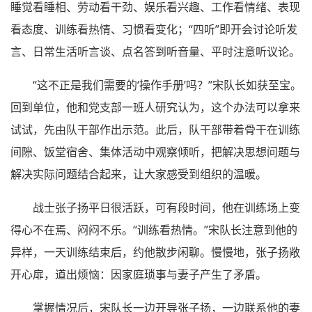
睡觉看睡相、劳动看干劲、娱乐看兴趣、工作看情绪、表现
看态度、训练看热情、习惯看变化；“四听”即开会讨论听发
言、日常生活听言谈、点名答到听音量、平时注意听议论。
“这不正是我们需要的‘操作手册’吗？”宋队长如获至宝。
回到单位，他和党支部一班人研究认为，这个办法可以拿来
试试，先由队干部作出示范。此后，队干部带着骨干在训练
间隙、饭堂宿舍、集体活动中观察倾听，把解决思想问题与
解决实际问题结合起来，让大家感受到组织的温暖。
战士张子扬平日很活跃，可有段时间，他在训练场上变
得心不在焉、闷闷不乐。“训练看热情。”宋队长注意到他的
异样，一天训练结束后，约他散步闲聊。慢慢地，张子扬敞
开心扉，道出烦恼：因家庭琐事与妻子产生了矛盾。
掌握情况后，宋队长一边开导张子扬，一边联系他的妻