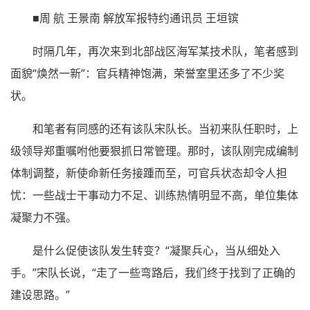
■周 航 王景南 解放军报特约通讯员 王垣镔
时隔几年，再次来到北部战区海军某技术队，笔者感到
面貌“焕然一新”：官兵精神饱满，荣誉室里还多了不少奖
状。
和笔者有同感的还有该队宋队长。当初来队任职时，上
级领导郑重嘱咐他要狠抓日常管理。那时，该队刚完成编制
体制调整，新使命新任务接踵而至，可官兵状态却令人担
忧：一些战士干事动力不足、训练热情明显不高，单位集体
凝聚力不强。
是什么促使该队发生转变？“凝聚兵心，当从细处入
手。”宋队长说，“走了一些弯路后，我们终于找到了正确的
建设思路。”