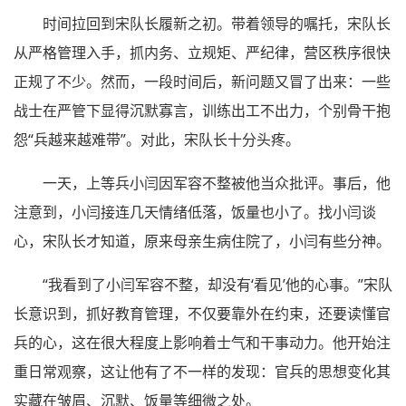
时间拉回到宋队长履新之初。带着领导的嘱托，宋队长
从严格管理入手，抓内务、立规矩、严纪律，营区秩序很快
正规了不少。然而，一段时间后，新问题又冒了出来：一些
战士在严管下显得沉默寡言，训练出工不出力，个别骨干抱
怨“兵越来越难带”。对此，宋队长十分头疼。
一天，上等兵小闫因军容不整被他当众批评。事后，他
注意到，小闫接连几天情绪低落，饭量也小了。找小闫谈
心，宋队长才知道，原来母亲生病住院了，小闫有些分神。
“我看到了小闫军容不整，却没有‘看见’他的心事。”宋队
长意识到，抓好教育管理，不仅要靠外在约束，还要读懂官
兵的心，这在很大程度上影响着士气和干事动力。他开始注
重日常观察，这让他有了不一样的发现：官兵的思想变化其
实藏在皱眉、沉默、饭量等细微之处。