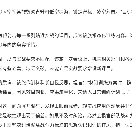
战区空军某旅数架直升机低空掠海，锁定靶标，凌空射击。“目标
海靶射击等一系列贴近实战的课目，成为该旅常态化训练内容。
战导向的务实举措。
目一度与实战要求不匹配。该旅一次会议上，机关相关部门和各
容有些老套、缺乏突破，未能立足实战要求增设新课目。
的质询，该旅作训科科长自我反思，坦言：“制订训练方案时，
新课目，因见效周期长、成果难量化，未纳入日常训练计划……”
对这一问题展开调研，发现重眼前成绩、轻实战应用的现象并非
底是政绩观出现了偏差。如果不及时纠治，必然会损害部队战斗
员干部坚决纠治偏离战斗力标准的思想认识和训练作风，把一切