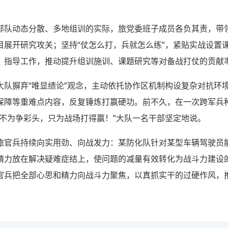
部队动态分散、多地组训的实际，旅党委班子成员各负其责，带
目展开研究攻关；坚持“仗怎么打，兵就怎么练”，紧贴实战设置
、指导工作，推动提升组训施训、课题研究等对备战打仗的贡献
大队摒弃“唯显绩论”观念，主动依托协作区机制构设复杂对抗环
保障等重难点内容，反复锤炼打赢硬功。前不久，在一次跨军兵
练不为争彩头，只为战场打得赢！”大队一名干部坚定地说。
旅官兵持续向实用劲、向战发力：某防化队针对某型车辆驾驶员
精力放在解决疑难症结上，使问题的减量有效转化为战斗力建设
官兵把全部心思和精力向战斗力聚焦，以真抓实干的过硬作风，