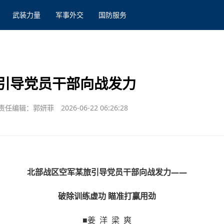
武装力量
军事外交
国防服务
引导党员干部向战发力
责任编辑：郭妍菲
2026-06-22 06:26:28
北部战区空军某旅引导党员干部向战发力——
破除训练虚功 瞄准打赢用劲
■姜 洋 梁 爽