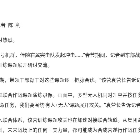
者 陈 利
讨热烈。
2号机群，伴随右翼突击队发起冲击……”春节期间，记者到东部
训练课题展开研讨交流。
假期，带领干部骨干对这些课题逐一把脉会诊。”该营袁营长告诉
某联合作战课题演练录像。画面中，多型无人机同时升空并按任
命任务，我们要围绕‘有人+无人’课题展开攻关。”袁营长告诉记
入联合体系，该营训练课题攻关也在加速对接联合轨道。从集团
到，未来战场上的任何一支力量，都可能成为合成营遂行作战任