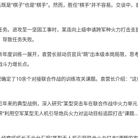
兵既是“棋子”也是“棋手”。然而，胜任“棋手”并不容易。交谈中
任务。进攻至一坚固工事时，某连向上级申请跨军种火力打击支
，导致任务失败。
新年度训练一展开，袁营长就动员官兵“跳”出本级本岗局限，思
战斗力增长点。
营确定了10余个对接联合作战的训练攻关课题。袁营长介绍：“
近年来的典型战例，深入研究“某型突击车在联合作战中火力单元
研“利用空军某型无人机引导炮兵火力对运动目标追踪打击”课题