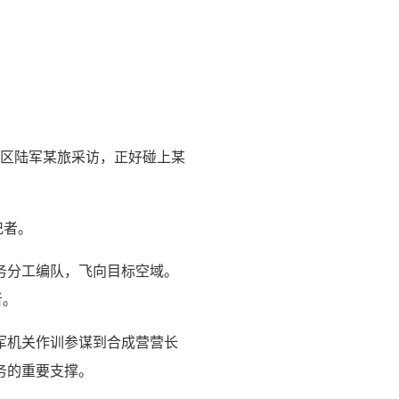
战区陆军某旅采访，正好碰上某
记者。
务分工编队，飞向目标空域。
者。
军机关作训参谋到合成营营长
务的重要支撑。