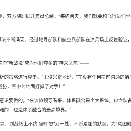
舱，双方随即展开复盘总结。“每练两天，我们就要和飞行员们坐
想法不断涌现。经过地导部队和航空兵部队在演兵场上反复验证，
些“新战法”成为他们夺金的“神来之笔”——
分析的策略进行突击。”王俊兴奋地说，“在没有任何提前沟通的
威胁，空中为地面打掉了对手！”
下意识要做的。”在该旅领导看来，体系融合是个大系统，包含装
难的，也是体系融合的最高境界。”
到一块，到战场上不约而同“想”到一处，不断累加的默契，为“意图