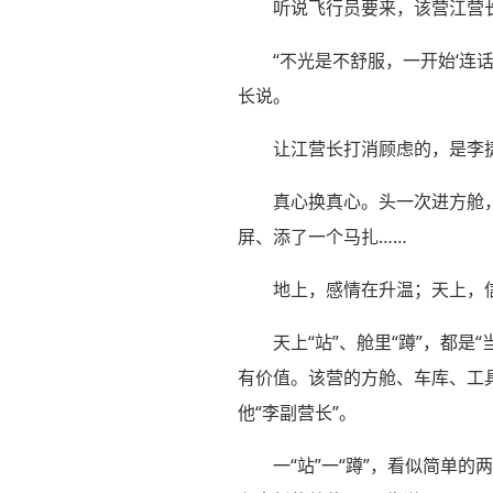
听说飞行员要来，该营江营
“不光是不舒服，一开始‘连
长说。
让江营长打消顾虑的，是李捷
真心换真心。头一次进方舱
屏、添了一个马扎……
地上，感情在升温；天上，
天上“站”、舱里“蹲”，都
有价值。该营的方舱、车库、工
他“李副营长”。
一“站”一“蹲”，看似简单