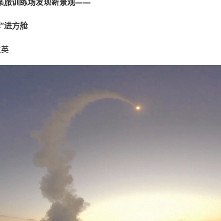
某旅训练场发现新景观——
蹲”进方舱
立英