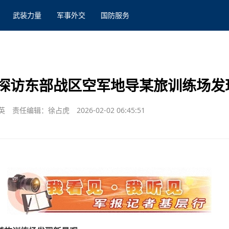
武装力量
军事外交
国防服务
探访东部战区空军地导某旅训练场发
英
责任编辑：徐占虎
2026-02-02 06:45:51