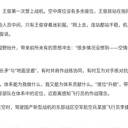
，王俊第一次登上战机。空中席位没有多余座位，王俊就站在指
勤人员中间，只有王俊穿着迷彩服。“刚上去，连站都站不稳，
俊说。
视野抬升，带来前所未有的思想冲击：“很多情况没想到——空
长矛”与“地面坚盾”，有时并肩作战练协同，有时互为对手练对
，体系能为我做什么，我又能为体系贡献什么。”席位“升舱”，带
导部队在体系中的定位，近距离感知飞行员的作战理念。
上天空时，驾驶国产新型战机的东部战区空军航空兵某旅飞行员李