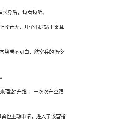
挥长身后，边看边听。
机上噪音大，几个小时站下来耳
情态势看不明白，航空兵的指令
抗。
来理念“升维”。一次次升空跟
捷勇也主动申请，进入了该营指