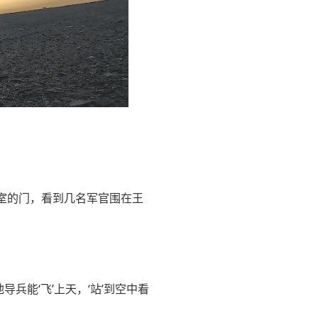
室的门，看到几名军官围在王
兵能‘飞’上天，‘站’到空中看