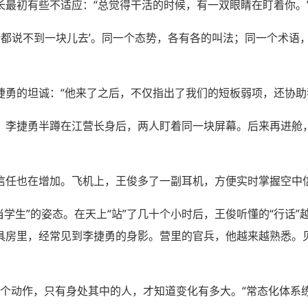
长最初有些不适应：“总觉得干活的时候，有一双眼睛在盯着你。
话都说不到一块儿去’。同一个态势，各有各的叫法；同一个术语
勇的坦诚：“他来了之后，不仅指出了我们的短板弱项，还协助我
，李捷勇半蹲在江营长身后，两人盯着同一块屏幕。后来再进舱
信任也在增加。飞机上，王俊多了一副耳机，方便实时掌握空中
是“当学生”的姿态。在天上“站”了几十个小时后，王俊听懂的“行话
具房里，经常见到李捷勇的身影。营里的官兵，他越来越熟悉。
的两个动作，只有身处其中的人，才知道变化有多大。“常态化体