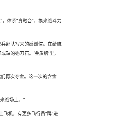
”，体系“真融合”，换来战斗力
空兵部队写来的感谢信。在给航
或缺的砺刀石。‘金盾牌’里，
我们再次夺金。这一次的含金
未来战场上。”
上飞机，有更多飞行员“蹲”进