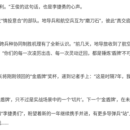
利。”王俊的这句话，也是李捷勇的心声。
支“情投意合”的部队。地导兵和航空兵互为“磨刀石”，彼此“真交底
对跨兵种协同制胜机理有了全新认识。”前几天，地导旅收到了航
“你们的每一次凌厉出击、每一次灵动迂回，都是锤炼‘盾牌’不可
将刚刚领回的“金盾牌”奖杯，递到记者手上：“这是时隔7年，
盾牌’，只不过是实战场景中的一个‘切片’。下一个‘金盾牌’，在
和“李捷勇们”，盼望着新的一年继续携手并进，有更多导弹兵“站”
战……