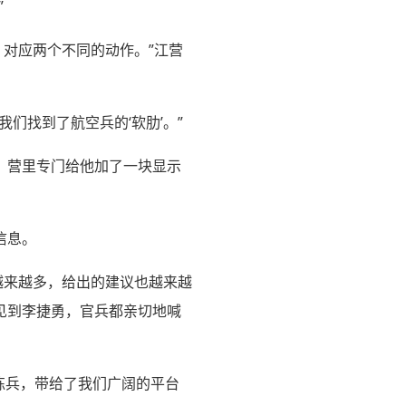
”
，对应两个不同的动作。”江营
们找到了航空兵的‘软肋’。”
，营里专门给他加了一块显示
信息。
”越来越多，给出的建议也越来越
见到李捷勇，官兵都亲切地喊
系练兵，带给了我们广阔的平台