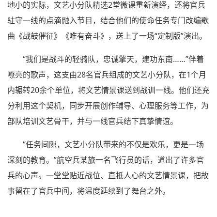
地小的实际，文艺小分队精选2堂微课重新演绎，还将官兵
驻守一线的点滴融入节目，结合他们的使命任务专门改编歌
曲《战鼓催征》《唯有奋斗》，送上了一场“定制版”演出。
“我们是战斗的轻骑队，忠诚擎天，建功东南……”伴着
嘹亮的歌声，这支由28名官兵组成的文艺小分队，在1个月
内辗转20余个单位，将文艺情景课送到战训一线。他们还充
分利用这个契机，同步开展创作辅导、心理服务等工作，为
部队培训文艺骨干，并与一线官兵结下真挚情谊。
“任务间隙，文艺小分队带来的不仅是欢乐，更是一场
深刻的教育。”航空兵某旅一名飞行员的话，道出了许多官
兵的心声。一堂堂贴近战位、直抵人心的文艺情景课，把故
事留在了官兵中间，将温度延续到了舞台之外。