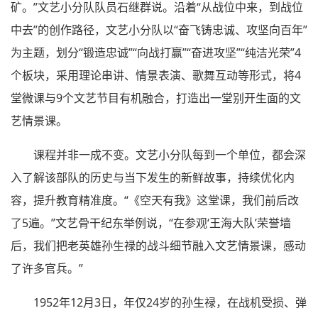
矿。”文艺小分队队员石继群说。沿着“从战位中来，到战位
中去”的创作路径，文艺小分队以“奋飞铸忠诚、攻坚向百年”
为主题，划分“锻造忠诚”“向战打赢”“奋进攻坚”“纯洁光荣”4
个板块，采用理论串讲、情景表演、歌舞互动等形式，将4
堂微课与9个文艺节目有机融合，打造出一堂别开生面的文
艺情景课。
课程并非一成不变。文艺小分队每到一个单位，都会深
入了解该部队的历史与当下发生的新鲜故事，持续优化内
容，提升教育精准度。“《空天有我》这堂课，我们前后改
了5遍。”文艺骨干纪东举例说，“在参观‘王海大队’荣誉墙
后，我们把老英雄孙生禄的战斗细节融入文艺情景课，感动
了许多官兵。”
1952年12月3日，年仅24岁的孙生禄，在战机受损、弹