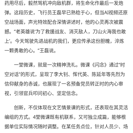
药用尽后，毅然驾机冲向敌机群，将生命化作最后一发炮
弹。这段历史，飞行员王磊早已熟稔于心，但当AI视频还原
空战场面，声光特效配合深情讲述时，他的心灵再次被震
撼。“老英雄说‘为了救援战友、消灭敌人，刀山火海我也敢
上’。今天驾驶先进战机的我们，更应传承这份胆魄，淬炼
一颗勇敢的心。”王磊说。
一堂微课，就是一次精神洗礼。微课《闪念》通过“时
空对话”的形式，呈现了李大钊、恽代英、陈延年等先烈为
信仰献身的赤诚，也展现了一名预备党员转正时的内心审
视，引领官兵叩问初心、坚定信念。
创新，不仅体现在文艺情景课的形式，还表现在其灵活
编组的方式。4堂微课既有机联系，又可独立成篇，能够根
据单位实际情况随时调整。在某任务点位，针对人员少、场