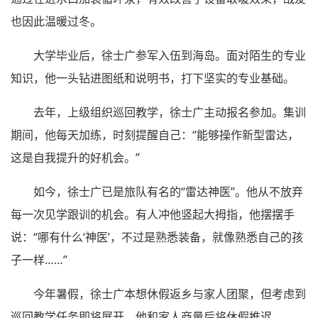
也因此温暖过冬。
大学毕业后，徐士广参军入伍到海岛。面对陌生的专业
知识，他一头钻进图纸和说明书，打下坚实的专业基础。
去年，上级组织巡回教学，徐士广主动报名参加。集训
期间，他每天加练，时刻提醒自己：“能够操作新型雷达，
这是自我提升的好机会。”
如今，徐士广已是旅队有名的“雷达神医”。他从不放弃
每一次见学跟训的机会。有人冲他竖起大拇指，他摆摆手
说：“哪有什么‘神医’，不过是熟悉装备，就像熟悉自己的孩
子一样……”
今年暑假，徐士广本想休假返乡与家人团聚，但考虑到
巡回教学任务即将展开，他和家人商量后将休假推迟。