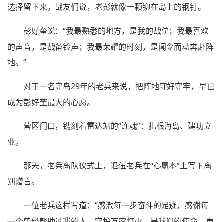
选择留下来。战友们说，老彭就像一颗铆在岛上的钢钉。
彭好奎说：“我最熟悉的地方，是我的战位；我最喜欢
的声音，是战备铃声；我最荣耀的时刻，是闻令而动奔赴阵
地。”
对于一名守岛29年的老兵来说，把阵地守好守牢，早已
成为彭好奎最大的心愿。
营区门口，镌刻着雷达站的“连魂”：扎根海岛、建功立
业。
那天，老兵离队仪式上，退伍老兵在“心愿本”上写下离
别赠言。
一位老兵这样写道：“感激每一步奋斗的足迹，感谢每
一个曾经帮助过我的人。守护万家灯火，是我们的使命，更