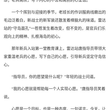
想；老兵离队，写下内心的不舍和离别的心里话。
一个个挥别与迎接的季节，老班长的作训服肩线磨出的
毛边泛着白，新战士的新军装还散发着樟脑丸的味道。雷达
站的“守岛面孔”一茬茬发生着改变，但不变的，是官兵们乐
观向上的精神、扎根海岛的初心。
那年新兵入站第一堂教育课上，雷达站唐指导员带领大
家重温老兵的心愿，写下自己的心愿，引导新兵坚定守岛信
心。
“指导员，你的愿望是什么呢？”年轻的战士问道。
“我的心愿就是帮助每一个人实现心愿。”唐指导员笑着
说。
心愿是一个目标，也是一种态度、一句诺言。今天，让