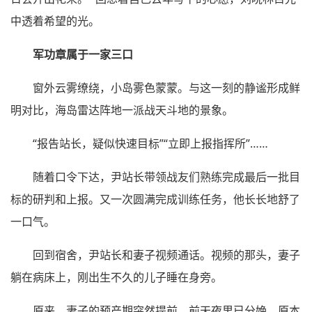
中透着希望的光。
军功章属于一家三口
窗外云雾缭绕，小岛雾色蒙蒙。与这一刻的静谧形成鲜
明对比，海岛雷达阵地一派战天斗地的景象。
“报告站长，疑似快速目标”“立即上报指挥所”……
随着口令下达，尹站长带领战友们熟练完成最后一批目
标的研判和上报。又一次圆满完成训练任务，他长长地舒了
一口气。
回到宿舍，尹站长和妻子视频通话。视频的那头，妻子
躺在病床上，刚出生不久的儿子睡在身旁。
原来，妻子的预产期突然提前，前天夜里已分娩。原本