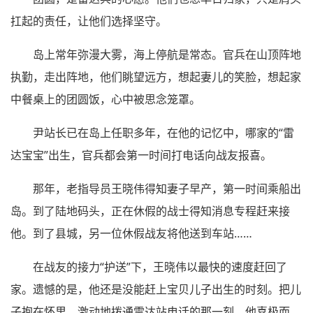
扛起的责任，让他们选择坚守。
岛上常年弥漫大雾，海上停航是常态。官兵在山顶阵地
执勤，走出阵地，他们眺望远方，想起妻儿的笑脸，想起家
中餐桌上的团圆饭，心中被思念笼罩。
尹站长已在岛上任职多年，在他的记忆中，哪家的“雷
达宝宝”出生，官兵都会第一时间打电话向战友报喜。
那年，老指导员王晓伟得知妻子早产，第一时间乘船出
岛。到了陆地码头，正在休假的战士得知消息专程赶来接
他。到了县城，另一位休假战友将他送到车站……
在战友的接力“护送”下，王晓伟以最快的速度赶回了
家。遗憾的是，他还是没能赶上宝贝儿子出生的时刻。把儿
子抱在怀里，激动地拨通雷达站电话的那一刻，他喜极而