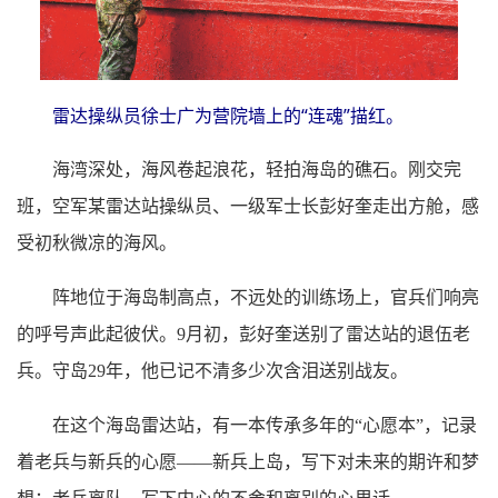
雷达操纵员徐士广为营院墙上的“连魂”描红。
海湾深处，海风卷起浪花，轻拍海岛的礁石。刚交完
班，空军某雷达站操纵员、一级军士长彭好奎走出方舱，感
受初秋微凉的海风。
阵地位于海岛制高点，不远处的训练场上，官兵们响亮
的呼号声此起彼伏。9月初，彭好奎送别了雷达站的退伍老
兵。守岛29年，他已记不清多少次含泪送别战友。
在这个海岛雷达站，有一本传承多年的“心愿本”，记录
着老兵与新兵的心愿——新兵上岛，写下对未来的期许和梦