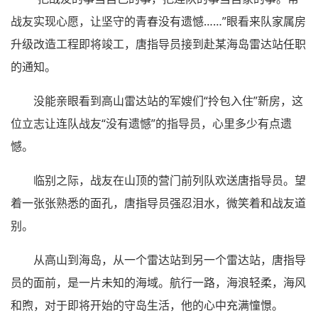
战友实现心愿，让坚守的青春没有遗憾……”眼看来队家属房
升级改造工程即将竣工，唐指导员接到赴某海岛雷达站任职
的通知。
没能亲眼看到高山雷达站的军嫂们“拎包入住”新房，这
位立志让连队战友“没有遗憾”的指导员，心里多少有点遗
憾。
临别之际，战友在山顶的营门前列队欢送唐指导员。望
着一张张熟悉的面孔，唐指导员强忍泪水，微笑着和战友道
别。
从高山到海岛，从一个雷达站到另一个雷达站，唐指导
员的面前，是一片未知的海域。航行一路，海浪轻柔，海风
和煦，对于即将开始的守岛生活，他的心中充满憧憬。