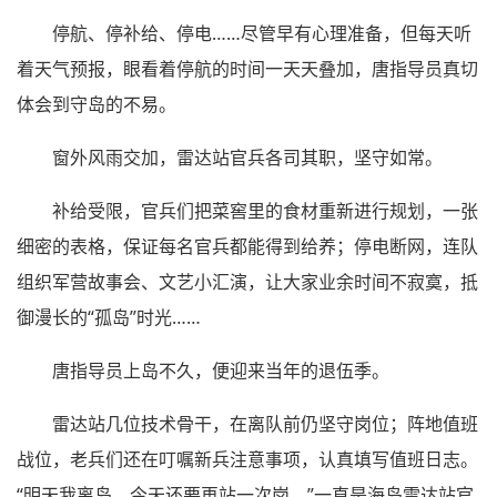
停航、停补给、停电……尽管早有心理准备，但每天听
着天气预报，眼看着停航的时间一天天叠加，唐指导员真切
体会到守岛的不易。
窗外风雨交加，雷达站官兵各司其职，坚守如常。
补给受限，官兵们把菜窖里的食材重新进行规划，一张
细密的表格，保证每名官兵都能得到给养；停电断网，连队
组织军营故事会、文艺小汇演，让大家业余时间不寂寞，抵
御漫长的“孤岛”时光……
唐指导员上岛不久，便迎来当年的退伍季。
雷达站几位技术骨干，在离队前仍坚守岗位；阵地值班
战位，老兵们还在叮嘱新兵注意事项，认真填写值班日志。
“明天我离岛，今天还要再站一次岗。”一直是海岛雷达站官