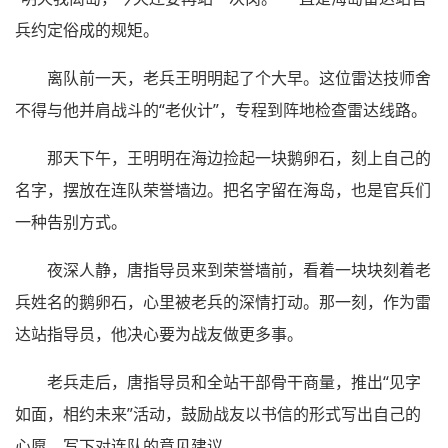
兵约定俗成的规矩。
离队前一天，老兵王明明起了个大早。这位雷达技师舍
不得与他并肩战斗的“老伙计”，专程到阵地检查雷达线路。
那天下午，王明明在海边捡起一块鹅卵石，刻上自己的
名字，摆放在连队荣誉墙边。把名字留在海岛，也是官兵们
一种告别方式。
夜深人静，唐指导员来到荣誉墙前，看着一块块刻着老
兵姓名的鹅卵石，心里被老兵的深情打动。那一刻，作为雷
达站指导员，他决心要为战友做更多事。
老兵走后，唐指导员和全站干部骨干商量，推出“见字
如面，相约未来”活动，鼓励战友以书信的形式写出自己的
心愿，写下对连队的意见建议。