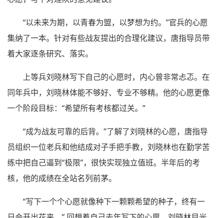
“以未来为期，以青春为盟，以梦想为约。”官兵的心愿
集纳了一本。针对有些战友提出的合理化建议，唐指导员带
着大家逐条研究、落实。
上等兵刘晓林写下自己的心愿时，内心曾非常忐忑。在
同年兵中，刘晓林体能不够好、专业不够精。他的心愿更像
一个阶段目标：“希望所有考核都过关。”
“成为战友可靠的后背。”了解了刘晓林的心愿，唐指导
员组织一位老兵和他结成对子手把手教，刘晓林也在勤学苦
练中把自己逼到“极限”，很快实现独立值班。半年后的考
核，他的成绩在全站名列前茅。
“写下一个个心愿就像种下一颗颗希望的种子，终有一
日会开出花来。” 回想着自己去年写下的心愿，刘晓林目光