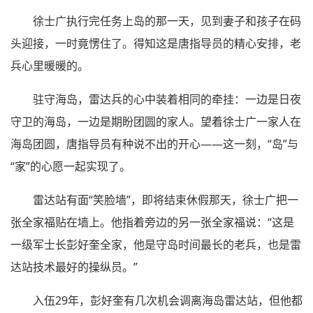
徐士广执行完任务上岛的那一天，见到妻子和孩子在码
头迎接，一时竟愣住了。得知这是唐指导员的精心安排，老
兵心里暖暖的。
驻守海岛，雷达兵的心中装着相同的牵挂：一边是日夜
守卫的海岛，一边是期盼团圆的家人。望着徐士广一家人在
海岛团圆，唐指导员有种说不出的开心——这一刻，“岛”与
“家”的心愿一起实现了。
雷达站有面“笑脸墙”，即将结束休假那天，徐士广把一
张全家福贴在墙上。他指着旁边的另一张全家福说：“这是
一级军士长彭好奎全家，他是守岛时间最长的老兵，也是雷
达站技术最好的操纵员。”
入伍29年，彭好奎有几次机会调离海岛雷达站，但他都